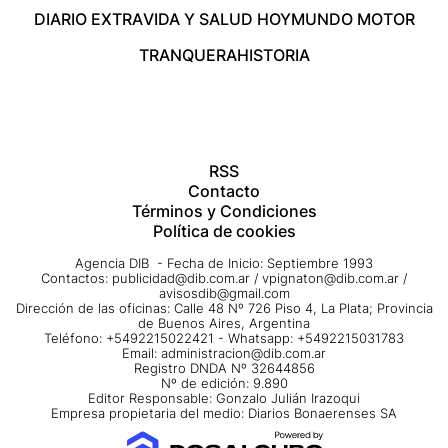
DIARIO EXTRA
VIDA Y SALUD HOY
MUNDO MOTOR
TRANQUERA
HISTORIA
RSS
Contacto
Términos y Condiciones
Política de cookies
Agencia DIB - Fecha de Inicio: Septiembre 1993
Contactos:
publicidad@dib.com.ar
/
vpignaton@dib.com.ar
/
avisosdib@gmail.com
Dirección de las oficinas: Calle 48 Nº 726 Piso 4, La Plata; Provincia
de Buenos Aires, Argentina
Teléfono: +5492215022421 - Whatsapp: +5492215031783
Email:
administracion@dib.com.ar
Registro DNDA Nº 32644856
Nº de edición: 9.890
Editor Responsable: Gonzalo Julián Irazoqui
Empresa propietaria del medio: Diarios Bonaerenses SA