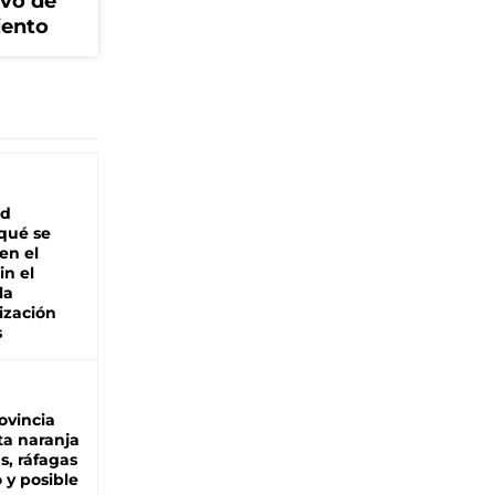
ivo de
iento
ad
 qué se
en el
in el
la
ización
s
ovincia
ta naranja
as, ráfagas
 y posible