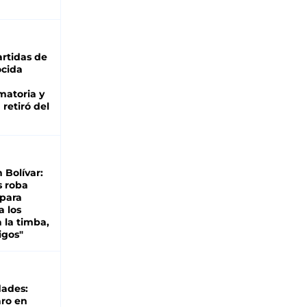
rtidas de
cida
matoria y
retiró del
n Bolívar:
s roba
 para
a los
 la timba,
igos"
dades:
ro en