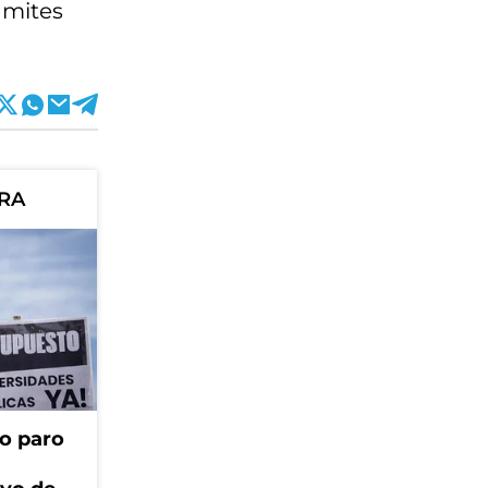
ámites
ORA
o paro