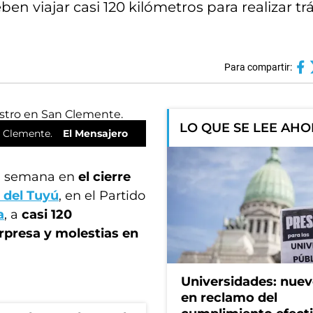
ben viajar casi 120 kilómetros para realizar tr
Para compartir:
LO QUE SE LEE AH
n Clemente.
El Mensajero
ta semana en
el cierre
 del Tuyú
, en el Partido
a
, a
casi 120
rpresa y molestias en
Universidades: nuev
en reclamo del