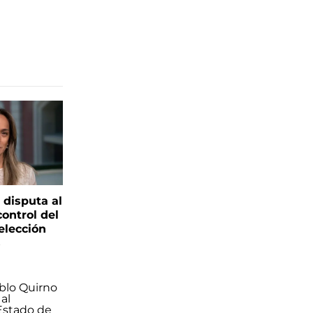
 disputa al
control del
elección
s