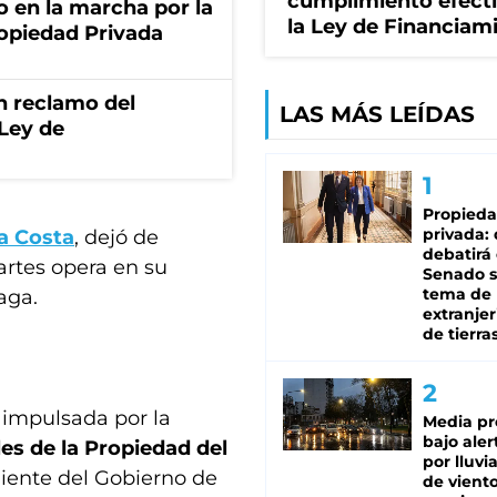
cumplimiento efect
o en la marcha por la
la Ley de Financiam
ropiedad Privada
n reclamo del
LAS MÁS LEÍDAS
 Ley de
Propied
privada:
a Costa
, dejó de
debatirá 
artes opera en su
Senado s
tema de 
aga.
extranjer
de tierra
 impulsada por la
Media pr
bajo aler
es de la Propiedad del
por lluvi
iente del Gobierno de
de viento