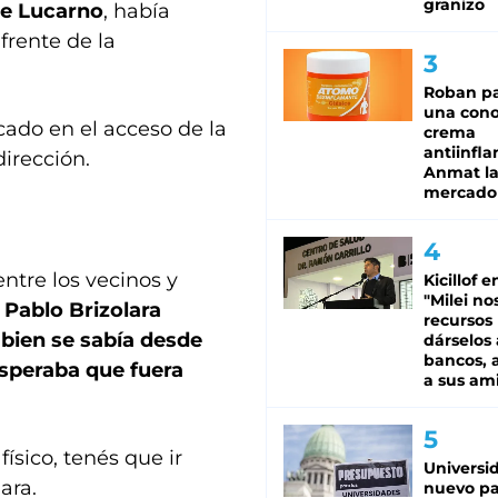
granizo
ne Lucarno
, había
frente de la
Roban pa
una cono
cado en el acceso de la
crema
antiinfla
dirección.
Anmat la 
mercado
ntre los vecinos y
Kicillof e
"Milei no
r
Pablo Brizolara
recursos
 bien se sabía desde
dárselos 
bancos, a
esperaba que fuera
a sus am
ísico, tenés que ir
Universi
ara.
nuevo pa