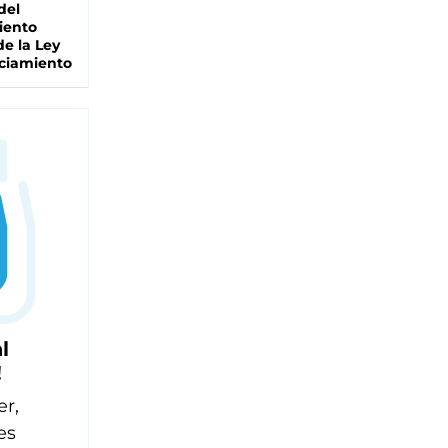
del
iento
de la Ley
ciamiento
l
!
er,
es