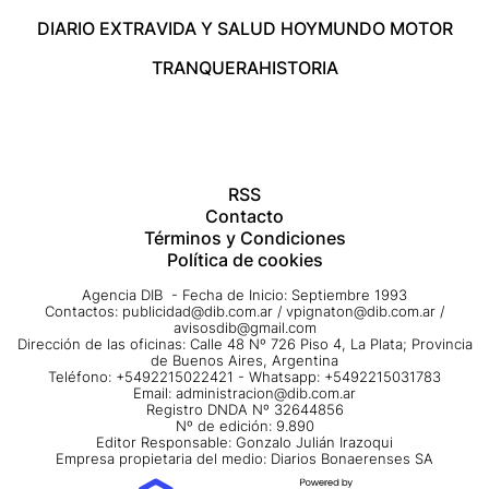
DIARIO EXTRA
VIDA Y SALUD HOY
MUNDO MOTOR
TRANQUERA
HISTORIA
RSS
Contacto
Términos y Condiciones
Política de cookies
Agencia DIB - Fecha de Inicio: Septiembre 1993
Contactos:
publicidad@dib.com.ar
/
vpignaton@dib.com.ar
/
avisosdib@gmail.com
Dirección de las oficinas: Calle 48 Nº 726 Piso 4, La Plata; Provincia
de Buenos Aires, Argentina
Teléfono: +5492215022421 - Whatsapp: +5492215031783
Email:
administracion@dib.com.ar
Registro DNDA Nº 32644856
Nº de edición: 9.890
Editor Responsable: Gonzalo Julián Irazoqui
Empresa propietaria del medio: Diarios Bonaerenses SA