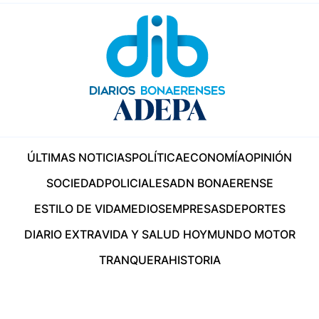
ÚLTIMAS NOTICIAS
POLÍTICA
ECONOMÍA
OPINIÓN
SOCIEDAD
POLICIALES
ADN BONAERENSE
ESTILO DE VIDA
MEDIOS
EMPRESAS
DEPORTES
DIARIO EXTRA
VIDA Y SALUD HOY
MUNDO MOTOR
TRANQUERA
HISTORIA