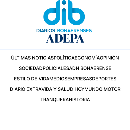
ÚLTIMAS NOTICIAS
POLÍTICA
ECONOMÍA
OPINIÓN
SOCIEDAD
POLICIALES
ADN BONAERENSE
ESTILO DE VIDA
MEDIOS
EMPRESAS
DEPORTES
DIARIO EXTRA
VIDA Y SALUD HOY
MUNDO MOTOR
TRANQUERA
HISTORIA