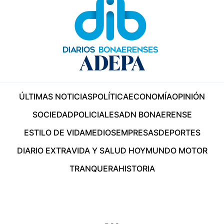
ÚLTIMAS NOTICIAS
POLÍTICA
ECONOMÍA
OPINIÓN
SOCIEDAD
POLICIALES
ADN BONAERENSE
ESTILO DE VIDA
MEDIOS
EMPRESAS
DEPORTES
DIARIO EXTRA
VIDA Y SALUD HOY
MUNDO MOTOR
TRANQUERA
HISTORIA