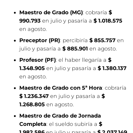
Maestro de Grado (MG)
: cobraría
$
990.793
en julio y pasaría a
$ 1.018.575
en agosto.
Preceptor (PR)
: percibiría
$ 855.757
en
julio y pasaría a
$ 885.901
en agosto.
Profesor (PF)
: el haber llegaría a
$
1.348.905
en julio y pasaría a
$ 1.380.137
en agosto.
Maestro de Grado con 5ª Hora
: cobraría
$ 1.236.347
en julio y pasaría a
$
1.268.805
en agosto.
Maestro de Grado de Jornada
Completa
: el sueldo subiría a
$
1.982.586
en julio y pasaría a
$ 2.037.149