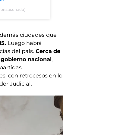
rensaconadu)
s demás ciudades que
15.
Luego habrá
cias del país.
Cerca de
l gobierno nacional
,
 partidas
s, con retrocesos en lo
er Judicial.