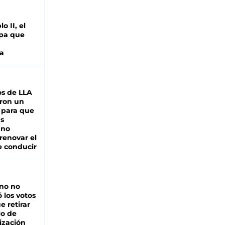
o II, el
pa que
a
s de LLA
ron un
 para que
as
 no
renovar el
e conducir
rno no
 los votos
e retirar
lo de
ización