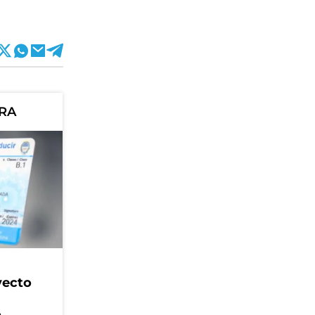
ORA
yecto