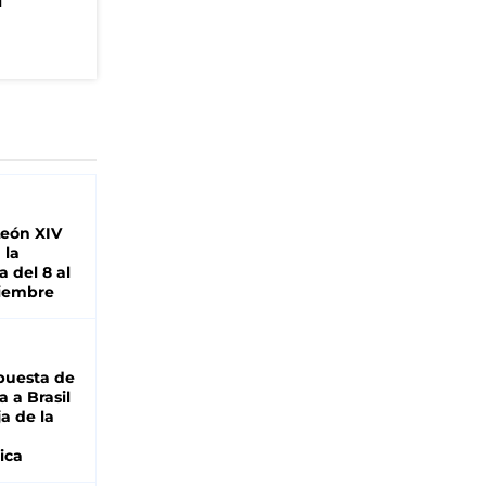
n
León XIV
 la
 del 8 al
viembre
puesta de
 a Brasil
ja de la
ica