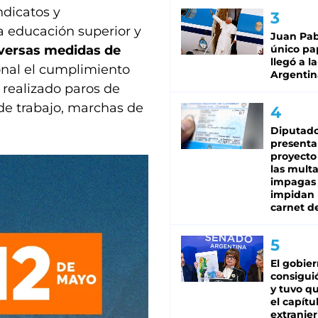
indicatos y
a educación superior y
Juan Pabl
único pa
versas medidas de
llegó a la
ional el cumplimiento
Argentin
n realizado paros de
de trabajo, marchas de
Diputado
presenta
proyecto
las mult
impagas
impidan 
carnet d
El gobie
consiguió
y tuvo qu
el capítu
extranjer