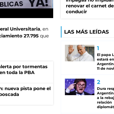
impagas no impida
renovar el carnet de
conducir
ral Universitaria
, en
LAS MÁS LEÍDAS
ciamiento 27.795
que
El papa 
estará en
Argentina
 alerta por tormentas
11 de no
 en toda la PBA
: nueva pista pone el
Dura res
Argentina
mboscada
a la reba
relación
diplomát