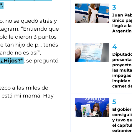
”.
Juan Pabl
o, no se quedó atrás y
único pa
llegó a la
stagram. “Entiendo que
Argentin
olo le dieron 3 puntos
 tan hijo de p... tenés
ando no es así”,
Diputado
presenta
 ¿Hijos?”
, se preguntó.
proyecto
las mult
impagas
impidan 
carnet d
ezco a las miles de
o está mi mamá. Hay
El gobie
consiguió
y tuvo qu
el capítu
extranjer