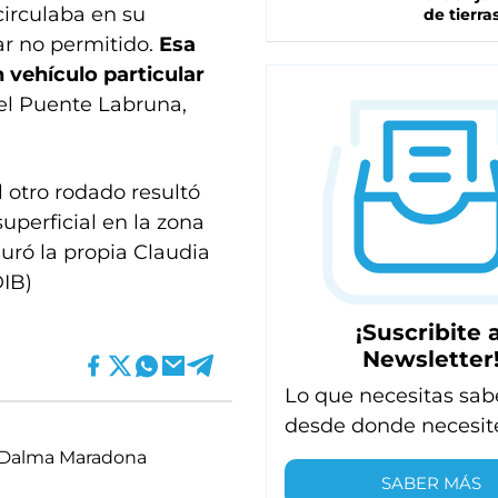
circulaba en su
de tierra
ar no permitido.
Esa
vehículo particular
del Puente Labruna,
l otro rodado resultó
superficial en la zona
uró la propia Claudia
DIB)
¡Suscribite a
Newsletter
Lo que necesitas sab
desde donde necesit
Dalma Maradona
SABER MÁS