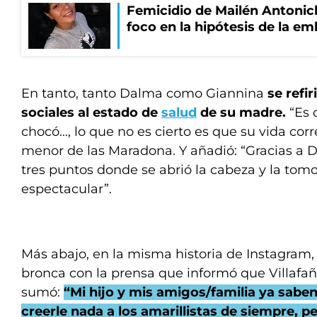
Femicidio de Mailén Antonich
foco en la hipótesis de la e
En tanto, tanto Dalma como Giannina
se refi
sociales al estado de
salud
de su madre.
“Es 
chocó..., lo que no es cierto es que su vida corre
menor de las Maradona. Y añadió: “Gracias a Di
tres puntos donde se abrió la cabeza y la tomo
espectacular”.
Más abajo, en la misma historia de Instagram,
bronca con la prensa que informó que Villafañe
sumó:
“Mi hijo y mis amigos/familia ya sabe
creerle nada a los amarillistas de siempre, p