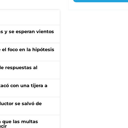
as y se esperan vientos
el foco en la hipótesis
de respuestas al
tacó con una tijera a
ductor se salvó de
 que las multas
cir