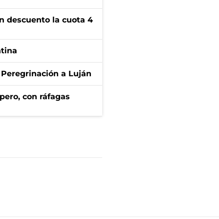
n descuento la cuota 4
ntina
 Peregrinación a Luján
pero, con ráfagas