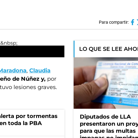
Para compartir:
LO QUE SE LEE AH
 Maradona
,
Claudia
rteño de Núñez y,
por
 tuvo lesiones graves.
 alerta por tormentas
Diputados de LLA
 en toda la PBA
presentaron un pro
para que las multas