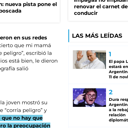
impagas no impida
: nueva pista pone el
renovar el carnet de
mboscada
conducir
LAS MÁS LEÍDAS
rieron en sus redes
cierto que mi mamá
 peligro”, escribió la
os está bien, le dieron
El papa 
estará en
grafía salió
Argentina
11 de no
Dura res
 la joven mostró su
Argentina
 “corría peligro” y
a la reba
relación
n que no hay que
diplomát
ero la preocupación