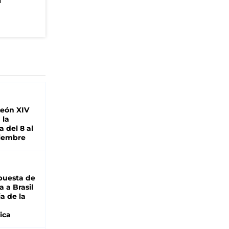
n
León XIV
 la
 del 8 al
viembre
puesta de
 a Brasil
ja de la
ica