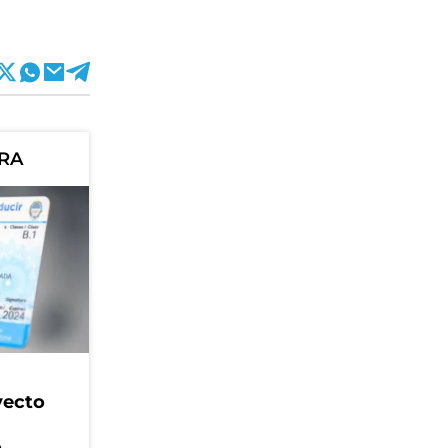
ORA
yecto