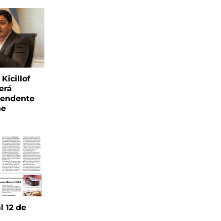
Kicillof
erá
tendente
ne
l 12 de
6