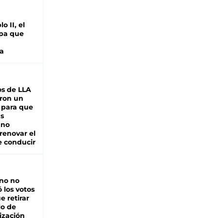
o II, el
pa que
a
s de LLA
ron un
 para que
as
 no
renovar el
e conducir
rno no
 los votos
e retirar
lo de
ización