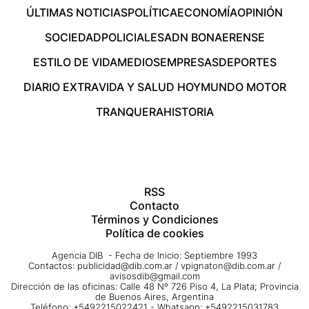
ÚLTIMAS NOTICIAS
POLÍTICA
ECONOMÍA
OPINIÓN
SOCIEDAD
POLICIALES
ADN BONAERENSE
ESTILO DE VIDA
MEDIOS
EMPRESAS
DEPORTES
DIARIO EXTRA
VIDA Y SALUD HOY
MUNDO MOTOR
TRANQUERA
HISTORIA
RSS
Contacto
Términos y Condiciones
Política de cookies
Agencia DIB - Fecha de Inicio: Septiembre 1993
Contactos:
publicidad@dib.com.ar
/
vpignaton@dib.com.ar
/
avisosdib@gmail.com
Dirección de las oficinas: Calle 48 Nº 726 Piso 4, La Plata; Provincia
de Buenos Aires, Argentina
Teléfono: +5492215022421 - Whatsapp: +5492215031783