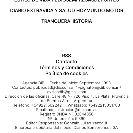
DIARIO EXTRA
VIDA Y SALUD HOY
MUNDO MOTOR
TRANQUERA
HISTORIA
RSS
Contacto
Términos y Condiciones
Política de cookies
Agencia DIB - Fecha de Inicio: Septiembre 1993
Contactos:
publicidad@dib.com.ar
/
vpignaton@dib.com.ar
/
avisosdib@gmail.com
Dirección de las oficinas: Calle 48 Nº 726 Piso 4, La Plata; Provincia
de Buenos Aires, Argentina
Teléfono: +5492215022421 - Whatsapp: +5492215031783
Email:
administracion@dib.com.ar
Registro DNDA Nº 32644856
Nº de edición: 9.890
Editor Responsable: Gonzalo Julián Irazoqui
Empresa propietaria del medio: Diarios Bonaerenses SA