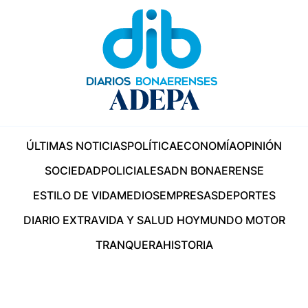
ÚLTIMAS NOTICIAS
POLÍTICA
ECONOMÍA
OPINIÓN
SOCIEDAD
POLICIALES
ADN BONAERENSE
ESTILO DE VIDA
MEDIOS
EMPRESAS
DEPORTES
DIARIO EXTRA
VIDA Y SALUD HOY
MUNDO MOTOR
TRANQUERA
HISTORIA