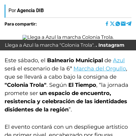
Por
Agencia DIB
Para compartir:
Llega a Azul la marcha "Colonia Trola".
Instagram
Este sábado, el
Balneario Municipal
de
Azul
será el escenario de la 6ª
Marcha del Orgullo
,
que se llevará a cabo bajo la consigna de
"Colonia Trola"
. Según
El Tiempo
, “la jornada
promete ser
un espacio de encuentro,
resistencia y celebración de las identidades
disidentes de la región
”.
El evento contará con un despliegue artístico
de primer nivel, encabezado por figuras