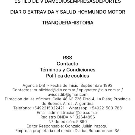
ESTILO DE VIDA
MEDIOS
EMPRESAS
DEPORTES
DIARIO EXTRA
VIDA Y SALUD HOY
MUNDO MOTOR
TRANQUERA
HISTORIA
RSS
Contacto
Términos y Condiciones
Política de cookies
Agencia DIB - Fecha de Inicio: Septiembre 1993
Contactos:
publicidad@dib.com.ar
/
vpignaton@dib.com.ar
/
avisosdib@gmail.com
Dirección de las oficinas: Calle 48 Nº 726 Piso 4, La Plata; Provincia
de Buenos Aires, Argentina
Teléfono: +5492215022421 - Whatsapp: +5492215031783
Email:
administracion@dib.com.ar
Registro DNDA Nº 32644856
Nº de edición: 9.890
Editor Responsable: Gonzalo Julián Irazoqui
Empresa propietaria del medio: Diarios Bonaerenses SA