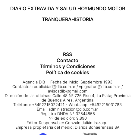
DIARIO EXTRA
VIDA Y SALUD HOY
MUNDO MOTOR
TRANQUERA
HISTORIA
RSS
Contacto
Términos y Condiciones
Política de cookies
Agencia DIB - Fecha de Inicio: Septiembre 1993
Contactos:
publicidad@dib.com.ar
/
vpignaton@dib.com.ar
/
avisosdib@gmail.com
Dirección de las oficinas: Calle 48 Nº 726 Piso 4, La Plata; Provincia
de Buenos Aires, Argentina
Teléfono: +5492215022421 - Whatsapp: +5492215031783
Email:
administracion@dib.com.ar
Registro DNDA Nº 32644856
Nº de edición: 9.890
Editor Responsable: Gonzalo Julián Irazoqui
Empresa propietaria del medio: Diarios Bonaerenses SA