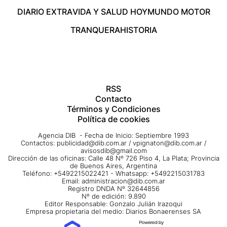
DIARIO EXTRA
VIDA Y SALUD HOY
MUNDO MOTOR
TRANQUERA
HISTORIA
RSS
Contacto
Términos y Condiciones
Política de cookies
Agencia DIB - Fecha de Inicio: Septiembre 1993
Contactos:
publicidad@dib.com.ar
/
vpignaton@dib.com.ar
/
avisosdib@gmail.com
Dirección de las oficinas: Calle 48 Nº 726 Piso 4, La Plata; Provincia
de Buenos Aires, Argentina
Teléfono: +5492215022421 - Whatsapp: +5492215031783
Email:
administracion@dib.com.ar
Registro DNDA Nº 32644856
Nº de edición: 9.890
Editor Responsable: Gonzalo Julián Irazoqui
Empresa propietaria del medio: Diarios Bonaerenses SA