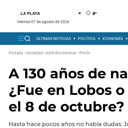
8°
viernes 07 de agosto de 2026
ÚLTIMAS NOTICIAS
POLÍTICA
ECONOMÍA
Portada
>
Sociedad
>
ADN Bonaerense
>
Perón
A 130 años de n
¿Fue en Lobos o
el 8 de octubre?
Hasta hace pocos años no había dudas: J