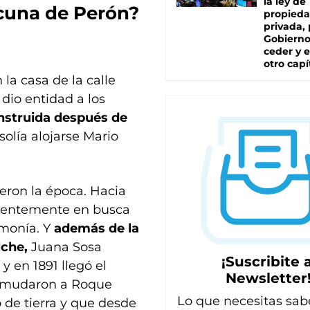
la ley de
 cuna de Perón?
propied
privada, 
Gobierno
ceder y e
otro capí
la casa de la calle
dio entidad a los
nstruida después de
olía alojarse Mario
eron la época. Hacia
arentemente en busca
umonía. Y
además de la
lche,
Juana Sosa
¡Suscribite a
y en 1891 llegó el
Newsletter
se mudaron a Roque
Lo que necesitas sab
 de tierra y que desde