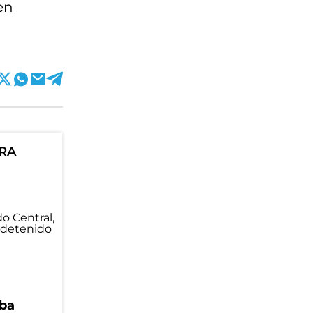
en
ORA
ba