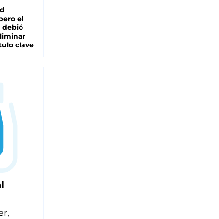
ad
pero el
 debió
liminar
tulo clave
l
!
er,