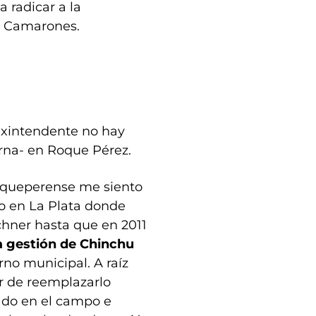
a radicar a la
n Camarones.
 exintendente no hay
rna- en Roque Pérez.
oqueperense me siento
ho en La Plata donde
chner hasta que en 2011
a gestión de Chinchu
rno municipal. A raíz
r de reemplazarlo
rado en el campo e