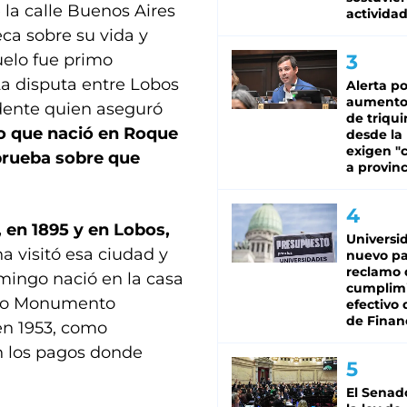
 la calle Buenos Aires
activida
ca sobre su vida y
uelo fue primo
a disputa entre Lobos
Alerta po
aumento
idente quien aseguró
de triqui
o que nació en Roque
desde la
exigen "c
prueba sobre que
a provinc
 en 1895 y en Lobos,
Universi
 visitó esa ciudad y
nuevo pa
reclamo 
mingo nació en la casa
cumplim
ado Monumento
efectivo 
de Finan
en 1953, como
en los pagos donde
El Senad