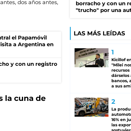
antes, dos años antes,
borracho y con un r
"trucho" por una au
LAS MÁS LEÍDAS
tral el Papamóvil
isita a Argentina en
Kicillof e
ho y con un registro
"Milei no
recursos
dárselos 
bancos, a
a sus am
s la cuna de
La produ
automotr
16% en ju
las expo
sostuvier