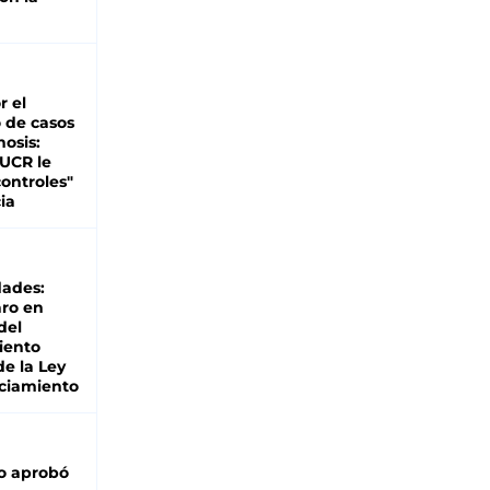
d
r el
 de casos
nosis:
 UCR le
ontroles"
ia
dades:
ro en
del
iento
de la Ley
ciamiento
o aprobó