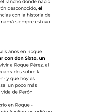
del rancho donde nació
erón desconocido,
el
cias con la historia de
su mamá siempre estuvo
 seis años en Roque
r con don Sixto, un
vivir a Roque Pérez, al
uadrados sobre la
n- y que hoy es
asa, un poco más
 vida de Perón.
crio en Roque -
io Avelino, estudió en