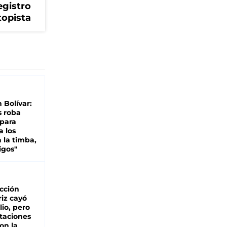
egistro
topista
n Bolívar:
s roba
 para
a los
 la timba,
igos"
cción
iz cayó
lio, pero
rtaciones
on la