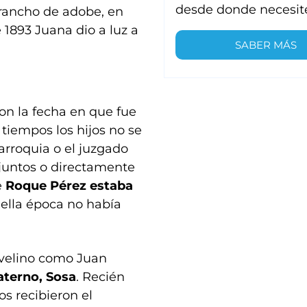
desde donde necesit
 rancho de adobe, en
e 1893 Juana dio a luz a
SABER MÁS
on la fecha en que fue
tiempos los hijos no se
parroquia o el juzgado
 juntos o directamente
e
Roque Pérez estaba
ella época no había
Avelino como Juan
aterno, Sosa
. Recién
os recibieron el