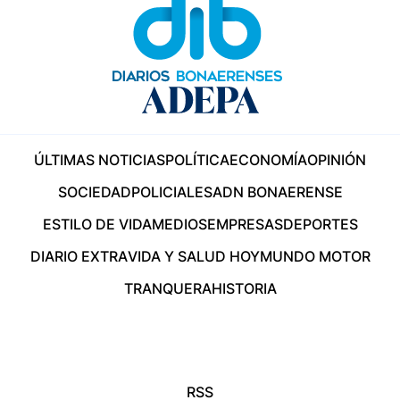
ÚLTIMAS NOTICIAS
POLÍTICA
ECONOMÍA
OPINIÓN
SOCIEDAD
POLICIALES
ADN BONAERENSE
ESTILO DE VIDA
MEDIOS
EMPRESAS
DEPORTES
DIARIO EXTRA
VIDA Y SALUD HOY
MUNDO MOTOR
TRANQUERA
HISTORIA
RSS