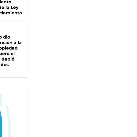
iento
de la Ley
ciamiento
o dio
nción a la
ropiedad
pero el
 debió
 dos