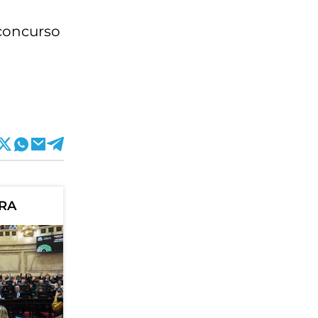
 concurso
ORA