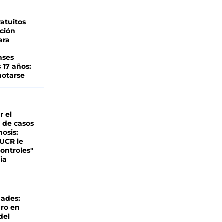
atuitos
ción
ara
nses
 17 años:
otarse
r el
 de casos
nosis:
 UCR le
ontroles"
ia
dades:
ro en
del