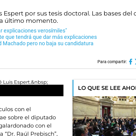
 Espert por sus tesis doctoral. Las bases del
s a último momento.
ar explicaciones verosímiles"
ite que tendrá que dar más explicaciones
ed Machado pero no baja su candidatura
Para compartir:
LO QUE SE LEE AH
ulos con el
ae sobre el diputado
 galardonado con el
 “Dr. Raúl Prebisch”,