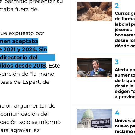
e permitió presentar su
staba fuera de
Cursos gr
de forma
laboral p
jóvenes
 fue expuesto por
bonaere
desde los
tamen aceptaba
dónde an
 2021 y 2024. Sin
directorio del
BCRA
ndidos desde 2018
. Este
Alerta po
rvención de "la mano
aumento
de triqui
 tesis de Espert, de
desde la
exigen "c
a provinc
icación argumentando
a comunicación del
Universi
cación solo se informó
nuevo pa
ara agravar las
reclamo 