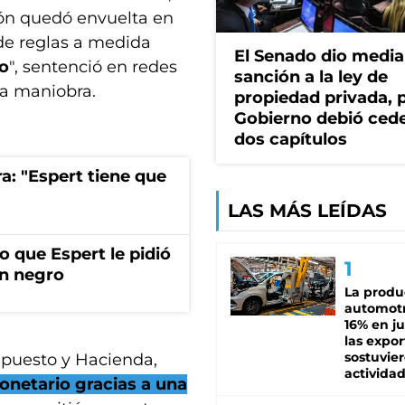
ción quedó envuelta en
de reglas a medida
El Senado dio media
ho
", sentenció en redes
sanción a la ley de
la maniobra.
propiedad privada, p
Gobierno debió ced
dos capítulos
ra: "Espert tiene que
LAS MÁS LEÍDAS
jo que Espert le pidió
en negro
La produ
automotr
16% en ju
las expo
sostuvier
supuesto y Hacienda,
activida
onetario gracias a una