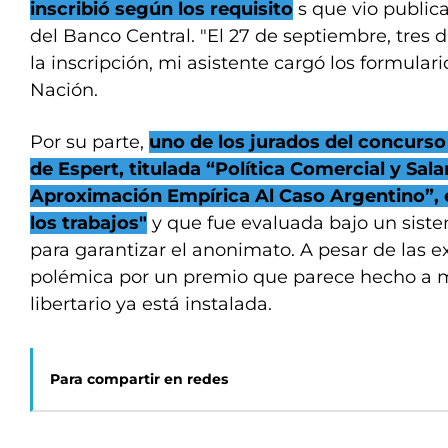
inscribió según los requisito
s que vio publica
del Banco Central. "El 27 de septiembre, tres d
la inscripción, mi asistente cargó los formulario
Nación.
Por su parte,
uno de los jurados del concurso
de Espert, titulada “Política Comercial y Sala
Aproximación Empírica Al Caso Argentino”, e
los trabajos"
y que fue evaluada bajo un siste
para garantizar el anonimato. A pesar de las ex
polémica por un premio que parece hecho a m
libertario ya está instalada.
Para compartir en redes