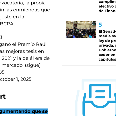
cumplim
nvocatoria, la propia
efectivo 
 sin las enmiendas que
de Finan
juste en la
 BCRA.
El Senad
media sa
!
ley de p
 ganó el Premio Raúl
privada, 
Gobierno
las mejores tesis en
ceder en
2021 y la de él era de
capítulos
l mercado: (sigue)
D5
ctober 1, 2025
rt
argumentando que se