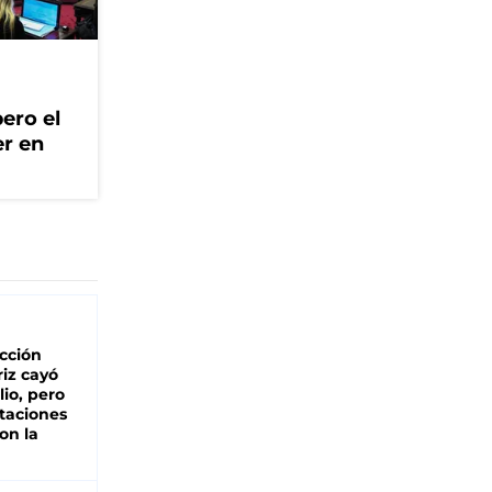
ero el
er en
cción
iz cayó
lio, pero
rtaciones
on la
d