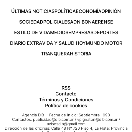
ÚLTIMAS NOTICIAS
POLÍTICA
ECONOMÍA
OPINIÓN
SOCIEDAD
POLICIALES
ADN BONAERENSE
ESTILO DE VIDA
MEDIOS
EMPRESAS
DEPORTES
DIARIO EXTRA
VIDA Y SALUD HOY
MUNDO MOTOR
TRANQUERA
HISTORIA
RSS
Contacto
Términos y Condiciones
Política de cookies
Agencia DIB - Fecha de Inicio: Septiembre 1993
Contactos:
publicidad@dib.com.ar
/
vpignaton@dib.com.ar
/
avisosdib@gmail.com
Dirección de las oficinas: Calle 48 Nº 726 Piso 4, La Plata; Provincia