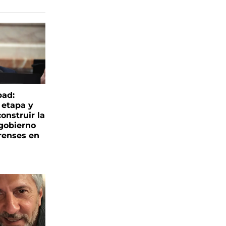
bad:
 etapa y
onstruir la
 gobierno
renses en