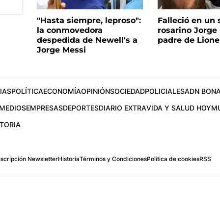
"Hasta siempre, leproso":
Falleció en un 
la conmovedora
rosarino Jorge 
despedida de Newell's a
padre de Lione
Jorge Messi
IAS
POLÍTICA
ECONOMÍA
OPINIÓN
SOCIEDAD
POLICIALES
ADN BONA
MEDIOS
EMPRESAS
DEPORTES
DIARIO EXTRA
VIDA Y SALUD HOY
M
STORIA
scripción Newsletter
Historia
Términos y Condiciones
Política de cookies
RSS
.com
os Aires, Argentina