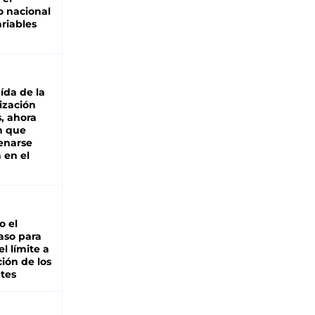
 nacional
riables
aída de la
ización
s, ahora
n que
renarse
 en el
io el
aso para
el límite a
ción de los
tes