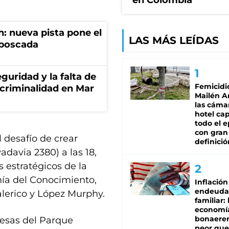
en Colombia
: nueva pista pone el
LAS MÁS LEÍDAS
mboscada
guridad y la falta de
Femicidi
 criminalidad en Mar
Mailén A
las cáma
hotel ca
todo el e
con gran
l desafío de crear
definició
vadavia 2380) a las 18,
 estratégicos de la
mía del Conocimiento,
Inflación
endeuda
alerico y López Murphy.
familiar: 
economí
bonaeren
resas del Parque
peor que