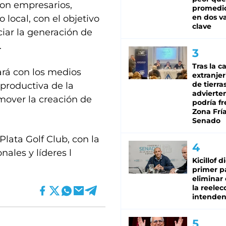
con empresarios,
promedio
en dos va
 local, con el objetivo
clave
ciar la generación de
.
Tras la c
gará con los medios
extranjer
de tierra
 productiva de la
advierte
omover la creación de
podría f
Zona Fría
Senado
lata Golf Club, con la
nales y líderes l
Kicillof d
primer p
eliminar 
la reelec
intenden