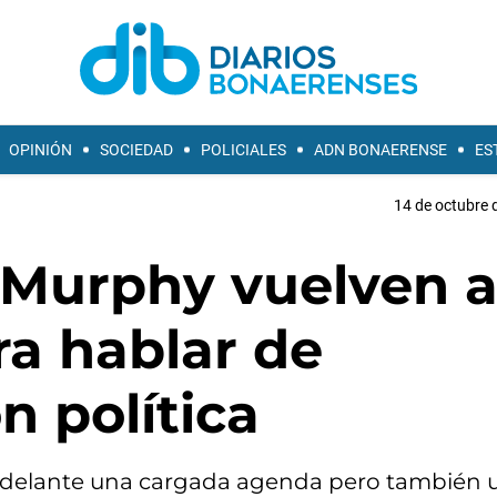
OPINIÓN
SOCIEDAD
POLICIALES
ADN BONAERENSE
ES
14 de octubre 
z Murphy vuelven 
ra hablar de
ón política
án adelante una cargada agenda pero también 