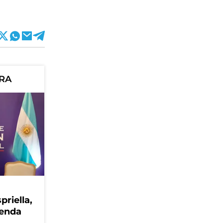
ORA
priella,
genda