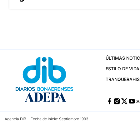
ÚLTIMAS NOTIC
ESTILO DE VIDA
TRANQUERA
HI
Su
Agencia DIB - Fecha de Inicio: Septiembre 1993
Contactos:
publicidad@dib.com.ar
/
vpignaton@dib.com.ar
/
avisosdib@gmail
Dirección de las oficinas: Calle 48 Nº 726 Piso 4, La Plata; Provincia de Buen
Teléfono: +5492215022421 - Whatsapp: +5492215031783