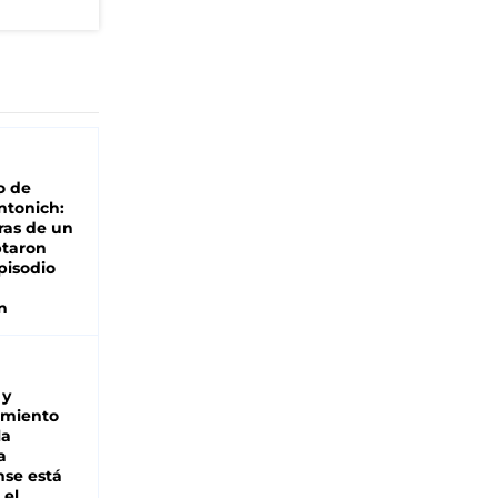
o de
ntonich:
ras de un
ptaron
pisodio
n
 y
miento
la
a
se está
 el