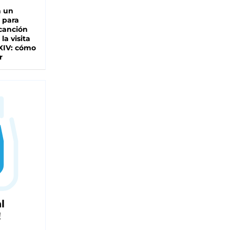
n un
 para
 canción
 la visita
XIV: cómo
r
l
!