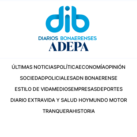
ÚLTIMAS NOTICIAS
POLÍTICA
ECONOMÍA
OPINIÓN
SOCIEDAD
POLICIALES
ADN BONAERENSE
ESTILO DE VIDA
MEDIOS
EMPRESAS
DEPORTES
DIARIO EXTRA
VIDA Y SALUD HOY
MUNDO MOTOR
TRANQUERA
HISTORIA