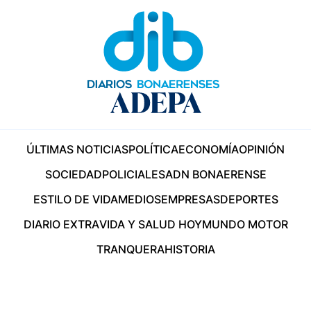
ÚLTIMAS NOTICIAS
POLÍTICA
ECONOMÍA
OPINIÓN
SOCIEDAD
POLICIALES
ADN BONAERENSE
ESTILO DE VIDA
MEDIOS
EMPRESAS
DEPORTES
DIARIO EXTRA
VIDA Y SALUD HOY
MUNDO MOTOR
TRANQUERA
HISTORIA