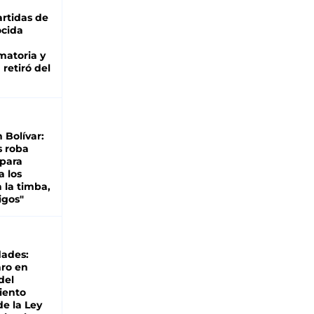
rtidas de
cida
matoria y
retiró del
n Bolívar:
s roba
 para
a los
 la timba,
igos"
dades:
ro en
del
iento
de la Ley