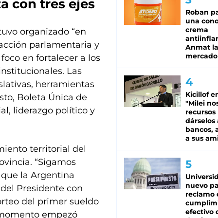
 con tres ejes
Roban pa
una cono
crema
stuvo organizado “en
antiinfla
acción parlamentaria y
Anmat la 
mercado
 foco en fortalecer a los
nstitucionales. Las
slativas, herramientas
Kicillof e
sto, Boleta Única de
"Milei no
, liderazgo político y
recursos
dárselos 
bancos, a
a sus am
iento territorial del
rovincia. “Sigamos
 que la Argentina
Universi
nuevo pa
 del Presidente con
reclamo 
orteo del primer sueldo
cumplim
efectivo 
e momento empezó