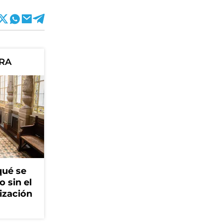
ORA
qué se
o sin el
ización