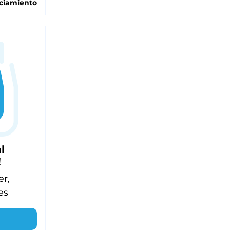
ciamiento
l
!
er,
es