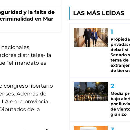
guridad y la falta de
LAS MÁS LEÍDAS
 criminalidad en Mar
Propied
privada:
 nacionales,
debatirá 
dores distritales- la
Senado s
tema de 
que “el mandato es
extranjer
de tierra
 congreso libertario
renses. Además de
Media pr
bajo aler
LLA en la provincia,
por lluvi
 Diputados de la
de viento
granizo