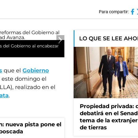
Para compartir:
LO QUE SE LEE AH
as del Gobierno al encabezar
s
que el
Gobierno
este domingo el
LLA), realizado en el
ata
.
Propiedad privada: 
debatirá en el Senad
tema de la extranjer
: nueva pista pone el
de tierras
mboscada