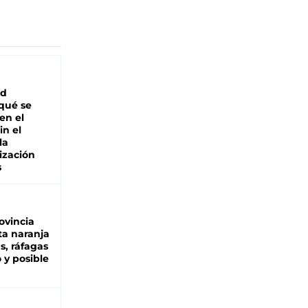
ad
 qué se
en el
in el
la
ización
s
ovincia
ta naranja
as, ráfagas
 y posible