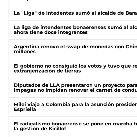
La "Liga" de intedentes sumó al alcalde de Bar
La liga de intendentes bonaerenses sumó al al
ahora tiene doce integrantes
Argentina renovó el swap de monedas con Chin
millones
El gobierno no consiguió los votos y tuvo que ret
extranjerización de tierras
Diputados de LLA presentaron un proyecto para
impagas no impidan renovar el carnet de condu
Milei viaja a Colombia para la asunción preside
Espriella
El radicalismo bonaerense se pone en marcha fr
la gestión de Kicillof