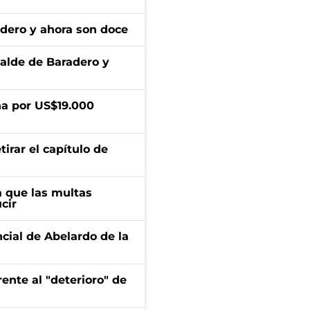
adero y ahora son doce
calde de Baradero y
a por US$19.000
irar el capítulo de
 que las multas
cir
ncial de Abelardo de la
ente al "deterioro" de