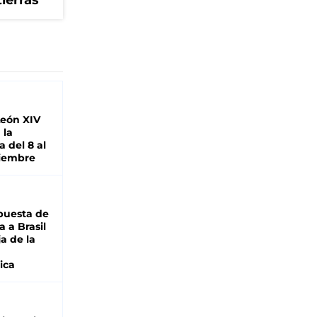
tierras
León XIV
 la
 del 8 al
viembre
puesta de
 a Brasil
ja de la
ica