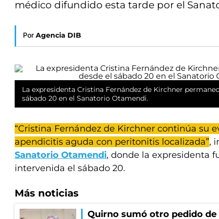
médico difundido esta tarde por el Sanat
Por
Agencia DIB
La expresidenta Cristina Fernández de Kirchner permanec
sábado 20 en el Sanatorio Otamendi.
“Cristina Fernández de Kirchner continúa su e
apendicitis aguda con peritonitis localizada”
, 
Sanatorio Otamendi
, donde la expresidenta f
intervenida el sábado 20.
Más noticias
Quirno sumó otro pedido de 