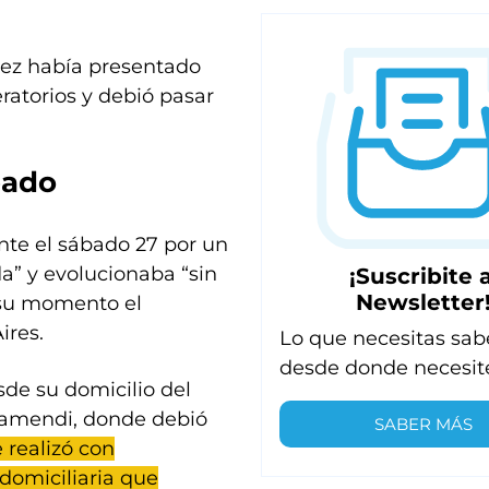
ez había presentado
ratorios y debió pasar
bado
nte el sábado 27 por un
da” y evolucionaba “sin
¡Suscribite a
Newsletter
 su momento el
ires.
Lo que necesitas sab
desde donde necesit
de su domicilio del
Otamendi, donde debió
SABER MÁS
e realizó con
 domiciliaria que