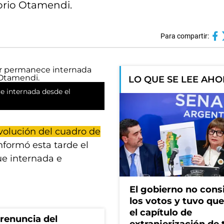
orio Otamendi.
Para compartir:
LO QUE SE LEE AH
e internada desde el
volución del cuadro de
informó esta tarde el
ue internada e
El gobierno no cons
los votos y tuvo que 
el capítulo de
renuncia del