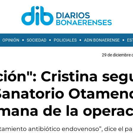
OPINIÓN
SOCIEDAD
POLICIALES
ADN BONAERENSE
ES
29 de diciembre 
ión": Cristina seg
Sanatorio Otamend
mana de la operac
tamiento antibiótico endovenoso”, dice el pa