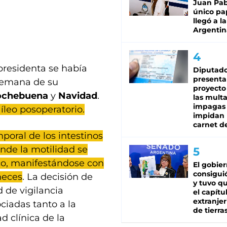
Juan Pabl
único pa
llegó a la
Argentin
presidenta se había
Diputado
presenta
 semana de su
proyecto
ochebuena
y
Navidad
.
las mult
impagas
leo posoperatorio.
impidan 
carnet d
mporal de los intestinos
nde la motilidad se
ico, manifestándose con
El gobie
consiguió
heces
. La decisión de
y tuvo qu
 de vigilancia
el capítu
extranjer
iadas tanto a la
de tierra
ad clínica de la