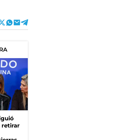
ORA
iguió
retirar