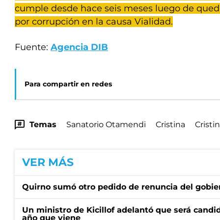
cumple desde hace seis meses luego de qued
por corrupción en la causa Vialidad.
Fuente:
Agencia DIB
Para compartir en redes
Temas
Sanatorio Otamendi
Cristina
Cristi
VER MÁS
Quirno sumó otro pedido de renuncia del gobier
Un ministro de Kicillof adelantó que será candi
año que viene