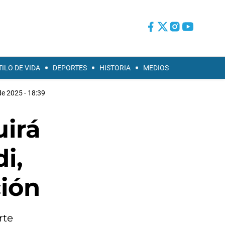
TILO DE VIDA
DEPORTES
HISTORIA
MEDIOS
de 2025 - 18:39
uirá
i,
ión
rte