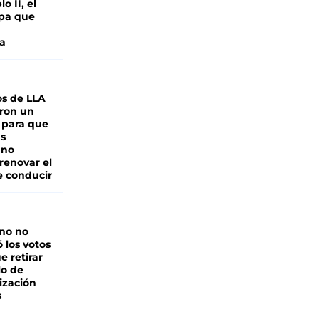
o II, el
pa que
a
s de LLA
ron un
 para que
as
 no
renovar el
e conducir
rno no
 los votos
e retirar
lo de
ización
s