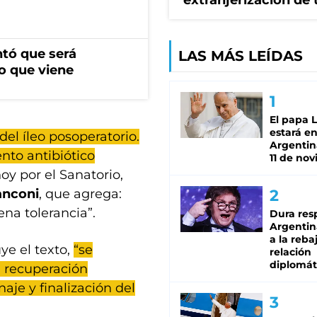
extranjerización de 
ntó que será
LAS MÁS LEÍDAS
o que viene
El papa 
estará en
el íleo posoperatorio.
Argentina
nto antibiótico
11 de no
oy por el Sanatorio,
anconi
, que agrega:
na tolerancia”.
Dura res
Argentina
a la reba
ye el texto,
“se
relación
diplomát
a recuperación
aje y finalización del