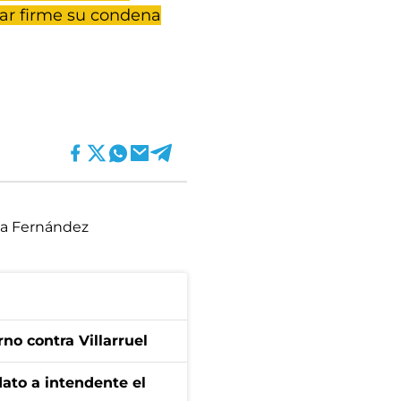
ar firme su condena
na Fernández
no contra Villarruel
dato a intendente el