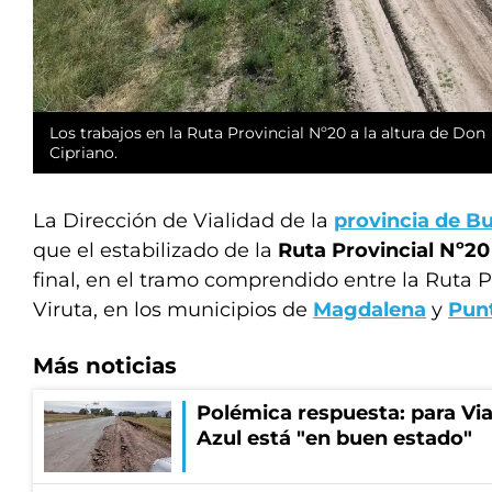
Los trabajos en la Ruta Provincial Nº20 a la altura de Don
Cipriano.
La Dirección de Vialidad de la
provincia de B
que el estabilizado de la
Ruta Provincial Nº20
final, en el tramo comprendido entre la Ruta P
Viruta, en los municipios de
Magdalena
y
Punt
Más noticias
Polémica respuesta: para Via
Azul está "en buen estado"