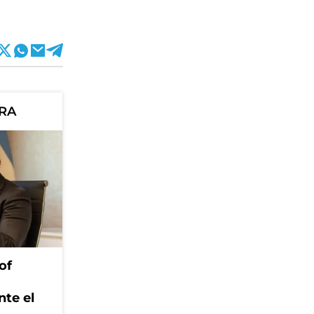
ORA
of
nte el