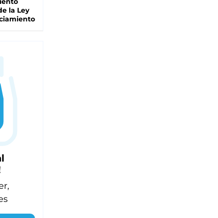
iento
de la Ley
ciamiento
l
!
er,
es