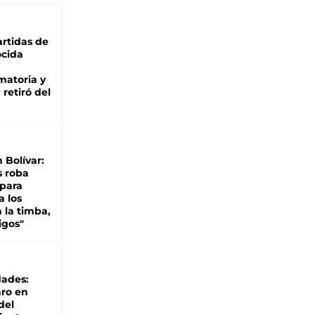
rtidas de
cida
matoria y
retiró del
n Bolívar:
s roba
 para
a los
 la timba,
igos"
dades:
ro en
del