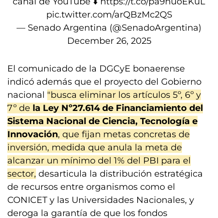
canal de YouTube ⬇️
https://t.co/pa9nuoEKuL
pic.twitter.com/arQBzMc2QS
— Senado Argentina (@SenadoArgentina)
December 26, 2025
El comunicado de la DGCyE bonaerense
indicó además que el proyecto del Gobierno
nacional
"busca eliminar los artículos 5º, 6º y
7º de
la Ley Nº27.614 de Financiamiento del
Sistema Nacional de Ciencia, Tecnología e
Innovación
, que fijan metas concretas de
inversión, medida que anula la meta de
alcanzar un mínimo del 1% del PBI para el
sector,
desarticula la distribución estratégica
de recursos entre organismos como el
CONICET y las Universidades Nacionales, y
deroga la garantía de que los fondos