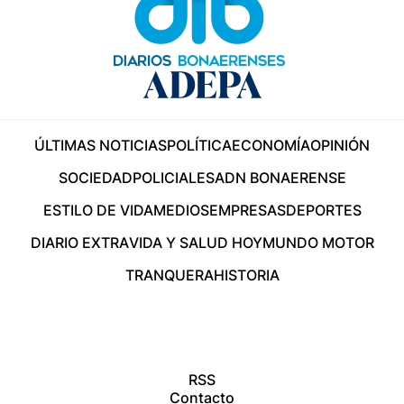
ÚLTIMAS NOTICIAS
POLÍTICA
ECONOMÍA
OPINIÓN
SOCIEDAD
POLICIALES
ADN BONAERENSE
ESTILO DE VIDA
MEDIOS
EMPRESAS
DEPORTES
DIARIO EXTRA
VIDA Y SALUD HOY
MUNDO MOTOR
TRANQUERA
HISTORIA
RSS
Contacto