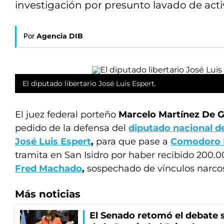
investigación por presunto lavado de acti
Por
Agencia DIB
El diputado libertario José Luis Espert.
El juez federal porteño
Marcelo Martínez De G
pedido de la defensa del
diputado nacional d
José Luis Espert
,
para que pase a
Comodoro 
tramita en San Isidro por haber recibido 200.0
Fred Machado
,
sospechado de vínculos narco
Más noticias
El Senado retomó el debate s