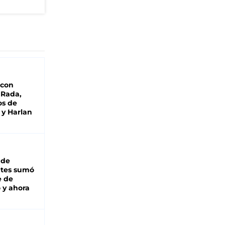
 con
 Rada,
os de
 y Harlan
 de
ntes sumó
e de
 y ahora