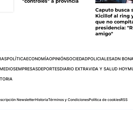
"controles" a provincia
Caputo busca s
Kicillof al ring 
que no compita
presidencia: "R
amigo"
IAS
POLÍTICA
ECONOMÍA
OPINIÓN
SOCIEDAD
POLICIALES
ADN BONA
MEDIOS
EMPRESAS
DEPORTES
DIARIO EXTRA
VIDA Y SALUD HOY
M
STORIA
scripción Newsletter
Historia
Términos y Condiciones
Política de cookies
RSS
.com
os Aires, Argentina