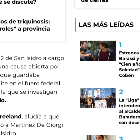
de tierras
é se discute?
os de triquinosis:
LAS MÁS LEÍDAS
roles" a provincia
Estrenos
2 de San Isidro a cargo
Barassi y
"Cien añ
 una causa abierta por
Soledad"
r que guardaba
Coben
te en el fuero federal
 la que se investigan
o.
La "Liga"
intende
al alcald
reeland
, aludía a que
Baradero
son doce
ó a Martínez De Giorgi
Isidro.