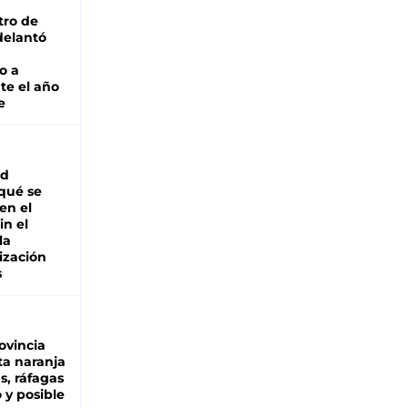
tro de
adelantó
o a
te el año
e
ad
 qué se
en el
in el
la
ización
s
ovincia
ta naranja
as, ráfagas
 y posible