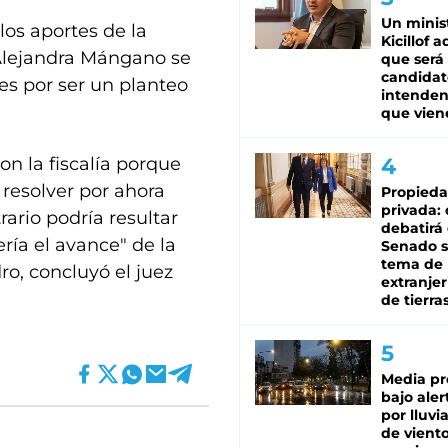
Un minis
los aportes de la
Kicillof 
 Alejandra Mángano se
que será
candidat
es por ser un planteo
intenden
que vien
on la fiscalía porque
 resolver por ahora
Propied
privada:
ario podría resultar
debatirá 
ía el avance" de la
Senado s
tema de 
ro, concluyó el juez
extranjer
de tierra
Media pr
bajo aler
por lluvi
de viento