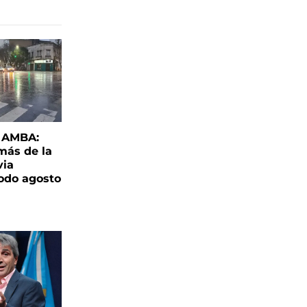
l AMBA:
más de la
via
todo agosto