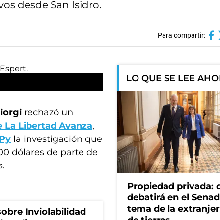
vos desde San Isidro.
Para compartir:
LO QUE SE LEE AH
iorgi
rechazó un
e La Libertad Avanza
,
Py
la investigación que
00 dólares de parte de
s.
Propiedad privada: 
debatirá en el Senad
tema de la extranjer
obre Inviolabilidad