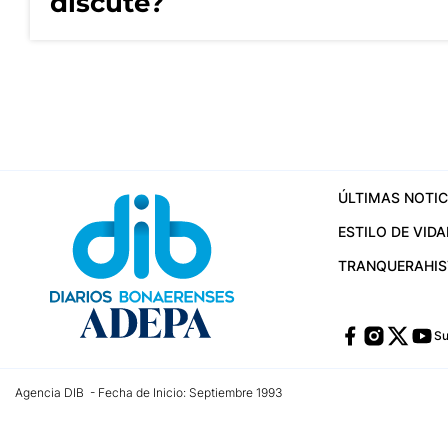
discute?
ÚLTIMAS NOTIC
ESTILO DE VIDA
TRANQUERA
HI
Su
Agencia DIB - Fecha de Inicio: Septiembre 1993
Contactos:
publicidad@dib.com.ar
/
vpignaton@dib.com.ar
/
avisosdib@gmail
Dirección de las oficinas: Calle 48 Nº 726 Piso 4, La Plata; Provincia de Buen
Teléfono: +5492215022421 - Whatsapp: +5492215031783