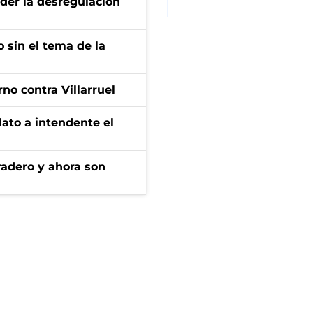
der la desregulación
 sin el tema de la
no contra Villarruel
dato a intendente el
radero y ahora son