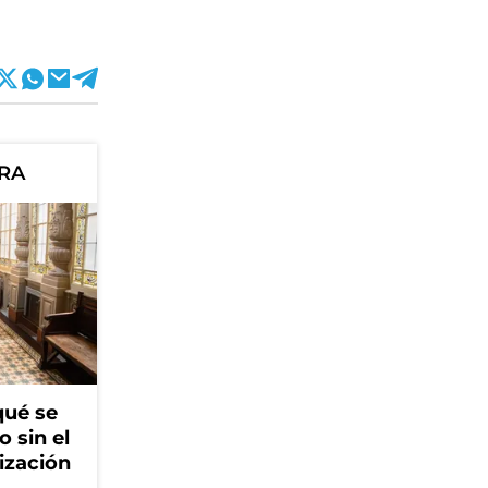
ORA
qué se
o sin el
ización