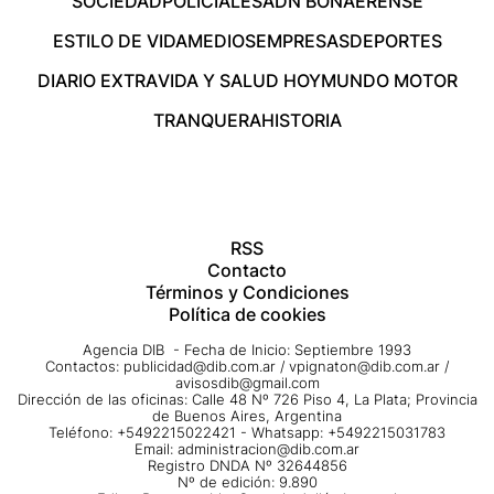
SOCIEDAD
POLICIALES
ADN BONAERENSE
ESTILO DE VIDA
MEDIOS
EMPRESAS
DEPORTES
DIARIO EXTRA
VIDA Y SALUD HOY
MUNDO MOTOR
TRANQUERA
HISTORIA
RSS
Contacto
Términos y Condiciones
Política de cookies
Agencia DIB - Fecha de Inicio: Septiembre 1993
Contactos:
publicidad@dib.com.ar
/
vpignaton@dib.com.ar
/
avisosdib@gmail.com
Dirección de las oficinas: Calle 48 Nº 726 Piso 4, La Plata; Provincia
de Buenos Aires, Argentina
Teléfono: +5492215022421 - Whatsapp: +5492215031783
Email:
administracion@dib.com.ar
Registro DNDA Nº 32644856
Nº de edición: 9.890