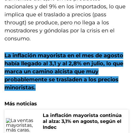
nacionales y del 9% en los importados, lo que
implica que el traslado a precios (pass
througt) se produce, pero no llega a los
mostradores y góndolas por la crisis en el
consumo.
La inflación mayorista en el mes de agosto
había llegado al 3,1 y al 2,8% en julio, lo que
marca un camino alcista que muy
probablemente se trasladen a los precios
minoristas.
Más noticias
La inflación mayorista continúa
al alza: 3,1% en agosto, según el
Indec