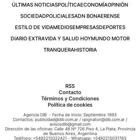
ÚLTIMAS NOTICIAS
POLÍTICA
ECONOMÍA
OPINIÓN
SOCIEDAD
POLICIALES
ADN BONAERENSE
ESTILO DE VIDA
MEDIOS
EMPRESAS
DEPORTES
DIARIO EXTRA
VIDA Y SALUD HOY
MUNDO MOTOR
TRANQUERA
HISTORIA
RSS
Contacto
Términos y Condiciones
Política de cookies
Agencia DIB - Fecha de Inicio: Septiembre 1993
Contactos:
publicidad@dib.com.ar
/
vpignaton@dib.com.ar
/
avisosdib@gmail.com
Dirección de las oficinas: Calle 48 Nº 726 Piso 4, La Plata; Provincia
de Buenos Aires, Argentina
Teléfono: +5492215022421 - Whatsapp: +5492215031783