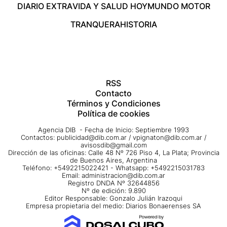
DIARIO EXTRA
VIDA Y SALUD HOY
MUNDO MOTOR
TRANQUERA
HISTORIA
RSS
Contacto
Términos y Condiciones
Política de cookies
Agencia DIB - Fecha de Inicio: Septiembre 1993
Contactos:
publicidad@dib.com.ar
/
vpignaton@dib.com.ar
/
avisosdib@gmail.com
Dirección de las oficinas: Calle 48 Nº 726 Piso 4, La Plata; Provincia
de Buenos Aires, Argentina
Teléfono: +5492215022421 - Whatsapp: +5492215031783
Email:
administracion@dib.com.ar
Registro DNDA Nº 32644856
Nº de edición: 9.890
Editor Responsable: Gonzalo Julián Irazoqui
Empresa propietaria del medio: Diarios Bonaerenses SA