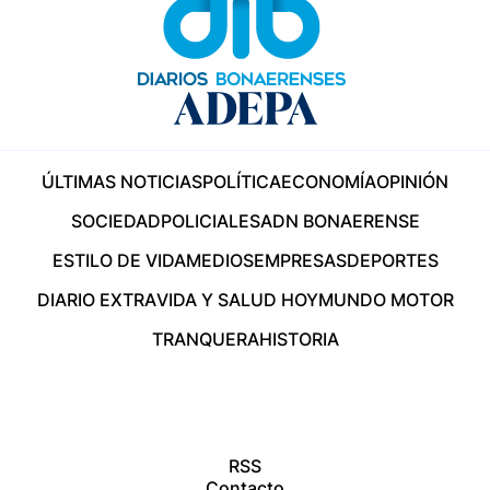
ÚLTIMAS NOTICIAS
POLÍTICA
ECONOMÍA
OPINIÓN
SOCIEDAD
POLICIALES
ADN BONAERENSE
ESTILO DE VIDA
MEDIOS
EMPRESAS
DEPORTES
DIARIO EXTRA
VIDA Y SALUD HOY
MUNDO MOTOR
TRANQUERA
HISTORIA
RSS
Contacto