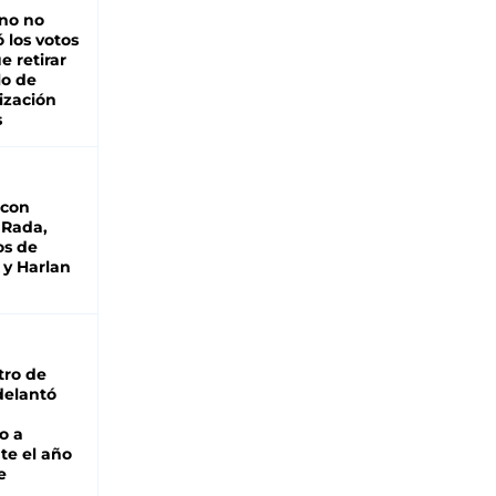
rno no
 los votos
e retirar
lo de
ización
s
 con
 Rada,
os de
 y Harlan
tro de
adelantó
o a
te el año
e