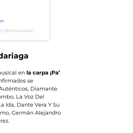
am
 (@fiestadeltalar)
dariaga
musical en
la carpa ¡Pa’
onfirmados se
 Auténticos, Diamante
Rumbo, La Voz Del
a Ida, Dante Vera Y Su
itmo, Germán Alejandro
rez.