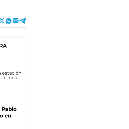
ORA
n Pablo
no en