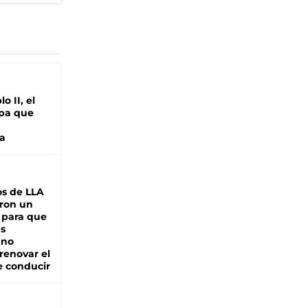
o II, el
pa que
a
s de LLA
ron un
 para que
as
 no
renovar el
e conducir