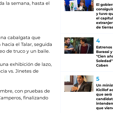
oda la semana, hasta el
El gobie
consiguió
y tuvo qu
el capítu
extranjer
de tierra
una cabalgata que
hacia el Talar, seguida
Estrenos
eo de truco y un baile.
Barassi y
"Cien añ
Soledad"
una exhibición de lazo,
Coben
cia vs. Jinetes de
Un minis
Kicillof 
umbre, con pruebas de
que será
Camperos, finalizando
candidat
intenden
que vien