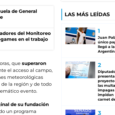
uela de General
LAS MÁS LEÍDAS
re
adores del Monitoreo
Juan Pabl
ogames en el trabajo
único pa
llegó a la
Argentin
horas, que
superaron
te el acceso al campo,
Diputado
presenta
ones meteorológicas
proyecto
s de la región y de todo
las mult
impagas
lemático evento.
impidan 
carnet d
ginal de su fundación
arado un programa