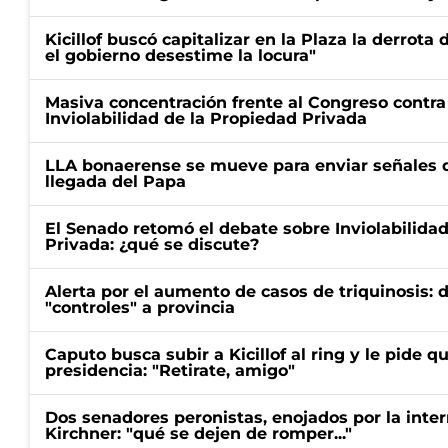
Kicillof buscó capitalizar en la Plaza la derrota 
el gobierno desestime la locura"
Masiva concentración frente al Congreso contra
Inviolabilidad de la Propiedad Privada
LLA bonaerense se mueve para enviar señales d
llegada del Papa
El Senado retomó el debate sobre Inviolabilida
Privada: ¿qué se discute?
Alerta por el aumento de casos de triquinosis: 
"controles" a provincia
Caputo busca subir a Kicillof al ring y le pide q
presidencia: "Retirate, amigo"
Dos senadores peronistas, enojados por la intern
Kirchner: "qué se dejen de romper..."