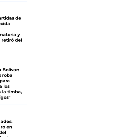
rtidas de
cida
matoria y
retiró del
n Bolívar:
s roba
 para
a los
 la timba,
igos"
dades:
ro en
del