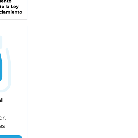
iento
de la Ley
ciamiento
l
!
er,
es