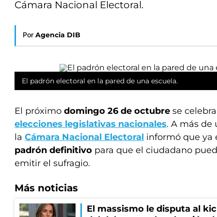
Cámara Nacional Electoral.
Por
Agencia DIB
El padrón electoral en la pared de una escuela.
El próximo
domingo 26 de octubre
se celebr
elecciones legislativas nacionales
. A más de 
la
Cámara Nacional Electoral
informó que ya e
padrón definitivo
para que el ciudadano pued
emitir el sufragio.
Más noticias
El massismo le disputa al kic