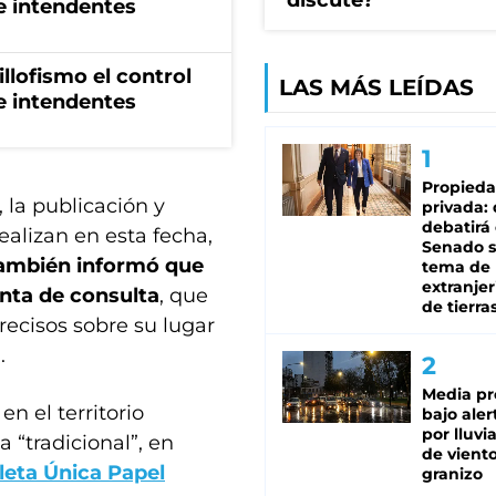
discute?
de intendentes
illofismo el control
LAS MÁS LEÍDAS
de intendentes
Propied
 la publicación y
privada:
debatirá 
realizan en esta fecha,
Senado s
ambién informó que
tema de 
extranjer
enta de consulta
, que
de tierra
ecisos sobre su lugar
.
Media pr
n el territorio
bajo aler
por lluvi
 “tradicional”, en
de viento
leta Única Papel
granizo