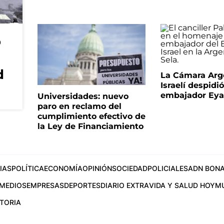
o
d
La Cámara Arg
Israelí despidió
embajador Eyal
Universidades: nuevo
paro en reclamo del
cumplimiento efectivo de
la Ley de Financiamiento
IAS
POLÍTICA
ECONOMÍA
OPINIÓN
SOCIEDAD
POLICIALES
ADN BONA
MEDIOS
EMPRESAS
DEPORTES
DIARIO EXTRA
VIDA Y SALUD HOY
M
STORIA