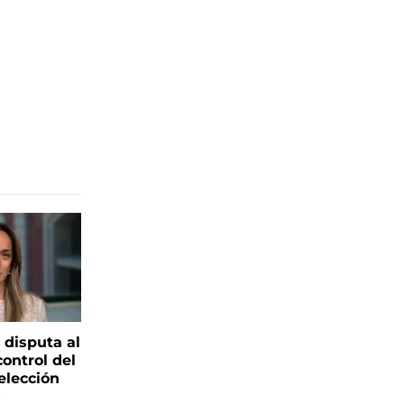
 disputa al
control del
elección
s