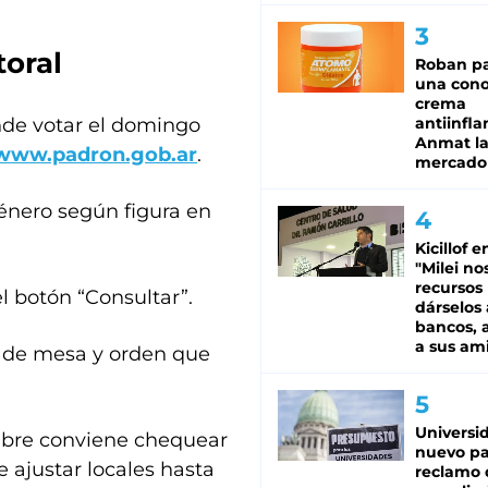
toral
Roban pa
una cono
crema
ónde votar el domingo
antiinfla
Anmat la 
www.padron.gob.ar
.
mercado
énero según figura en
Kicillof e
"Milei no
recursos
l botón “Consultar”.
dárselos 
bancos, a
a sus am
o de mesa y orden que
Universi
tubre conviene chequear
nuevo pa
 ajustar locales hasta
reclamo 