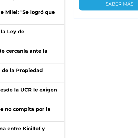
SABER MÁS
de Milei: "Se logró que
 la Ley de
e cercanía ante la
d de la Propiedad
desde la UCR le exigen
ue no compita por la
a entre Kicillof y