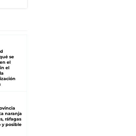
ad
 qué se
en el
in el
la
ización
s
ovincia
ta naranja
as, ráfagas
 y posible