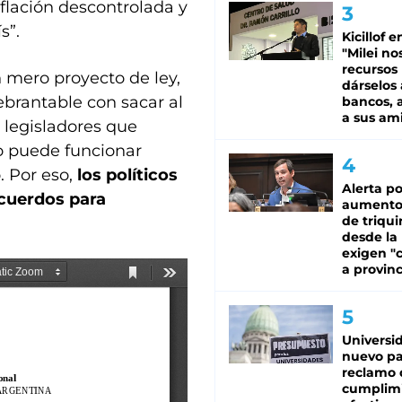
nflación descontrolada y
s”.
Kicillof e
"Milei no
recursos
n mero proyecto de ley,
dárselos 
ebrantable con sacar al
bancos, a
a sus am
 legisladores que
do puede funcionar
. Por eso,
los políticos
Alerta po
cuerdos para
aumento
de triqui
desde la
exigen "c
a provinc
Universi
nuevo pa
reclamo 
cumplim