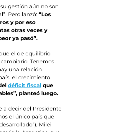
 su gestión aún no son
l”. Pero lanzó:
“Los
ros y por eso
as otras veces y
peor ya pasó”.
que el de equilibrio
en cambiario. Tenemos
ay una relación
 país, el crecimiento
del
déficit fiscal
que
bles”, planteó luego.
 a decir del Presidente
mos el único país que
esarrollado”), Milei