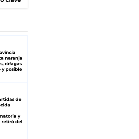
lo clave
ovincia
ta naranja
as, ráfagas
 y posible
rtidas de
cida
matoria y
retiró del