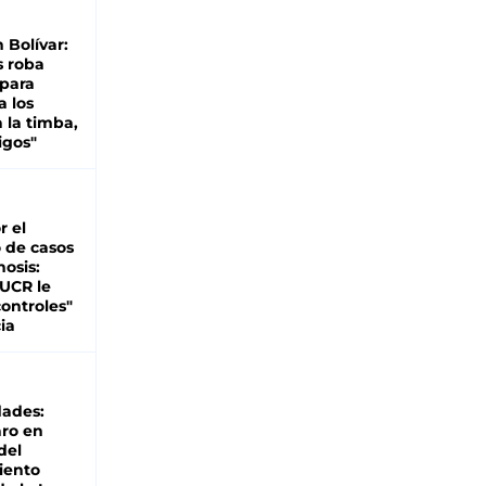
n Bolívar:
s roba
 para
a los
 la timba,
igos"
r el
 de casos
nosis:
 UCR le
ontroles"
ia
dades:
ro en
del
iento