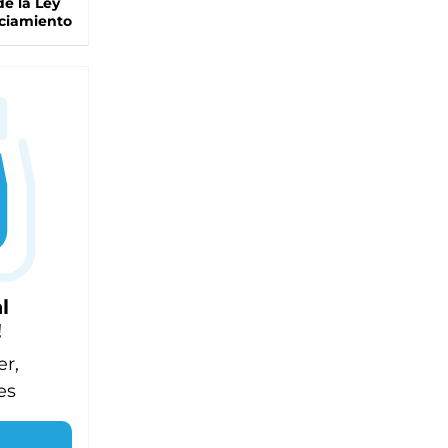
de la Ley
ciamiento
l
!
er,
es