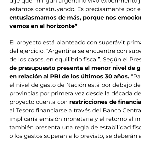
dije que “ningún argentino vivo experimentó 
estamos construyendo. Es precisamente por 
entusiasmamos de más, porque nos emocion
vemos en el horizonte”
.
El proyecto está planteado con superávit primar
del ejercicio, “Argentina se encuentre con super
de los casos, en equilibrio fiscal”. Según el Pr
de presupuesto presenta el menor nivel de ga
en relación al PBI de los últimos 30 años.
“Pa
el nivel de gasto de Nación está por debajo del
provincias por primera vez desde la década del
proyecto cuenta con
restricciones de financ
al Tesoro financiarse a través del Banco Centra
implicaría emisión monetaria y el retorno al inf
también presenta una regla de estabilidad fisca
o los gastos superan a lo previsto, se deberán 