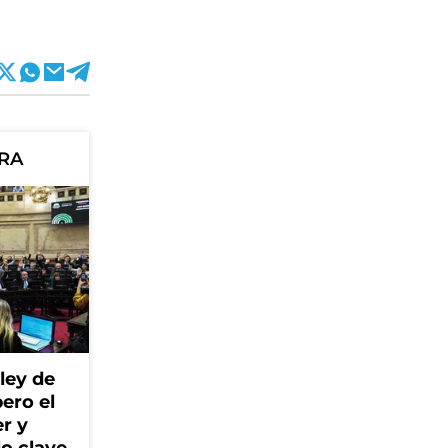
ORA
ley de
ero el
r y