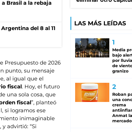
eliminar otro capítu
 Brasil a la rebaja
LAS MÁS LEÍDAS
Argentina del 8 al 11
Media pr
bajo aler
por lluvi
de Presupuesto de 2026
de viento
9 en punto, su mensaje
granizo
, al igual que el
io fiscal
. Hoy, el futuro
e una sola cosa, que
Roban pa
una cono
orden fiscal
”, planteó
crema
al, si logramos ese
antiinfla
Anmat la 
imiento inimaginable
mercado
 advirtió: “Si