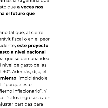
jamás la Argentina que
esto que
a veces nos
a el futuro que
io tal que, al cierre
ávit fiscal o en el peor
esidente
, este proyecto
sto a nivel nacional
ra que se den una idea,
 nivel de gasto de las
 90”. Además, dijo, el
iamiento
, impidiéndole
l, “porque esto
ierno inflacionario”. Y
l: “si los ingresos caen
ajustar partidas para