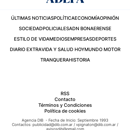
ÚLTIMAS NOTICIAS
POLÍTICA
ECONOMÍA
OPINIÓN
SOCIEDAD
POLICIALES
ADN BONAERENSE
ESTILO DE VIDA
MEDIOS
EMPRESAS
DEPORTES
DIARIO EXTRA
VIDA Y SALUD HOY
MUNDO MOTOR
TRANQUERA
HISTORIA
RSS
Contacto
Términos y Condiciones
Política de cookies
Agencia DIB - Fecha de Inicio: Septiembre 1993
Contactos:
publicidad@dib.com.ar
/
vpignaton@dib.com.ar
/
avisosdib@gmail.com