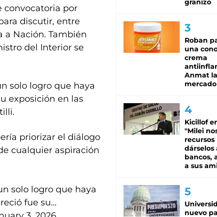
granizo
e convocatoria por
para discutir, entre
ma a Nación. También
Roban pa
istro del Interior se
una cono
crema
antiinfla
Anmat la 
mercado
 un solo logro que haya
su exposición en las
lli.
Kicillof e
"Milei no
ería priorizar el diálogo
recursos
dárselos 
de cualquier aspiración
bancos, a
a sus am
 un solo logro que haya
creció fue su…
Universi
nuevo pa
nuary 3, 2026