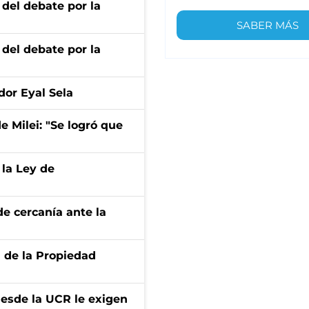
 del debate por la
SABER MÁS
 del debate por la
dor Eyal Sela
de Milei: "Se logró que
 la Ley de
e cercanía ante la
d de la Propiedad
desde la UCR le exigen