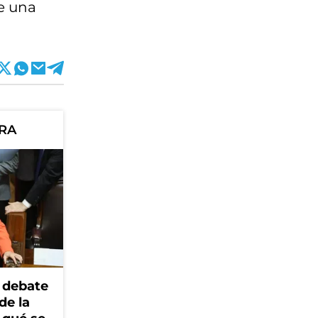
de una
ORA
 debate
de la