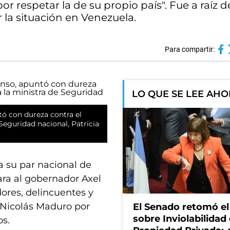
or respetar la de su propio país". Fue a raíz 
or la situación en Venezuela.
Para compartir:
LO QUE SE LEE AH
tó con dureza contra el
 Seguridad nacional, Patricia
 a su par nacional de
sara al gobernador Axel
dores, delincuentes y
e Nicolás Maduro por
El Senado retomó el
sobre Inviolabilidad 
os.