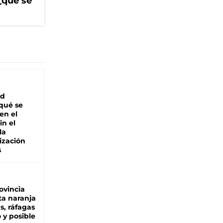
¿qué se
ad
 qué se
en el
in el
la
ización
s
ovincia
ta naranja
as, ráfagas
 y posible