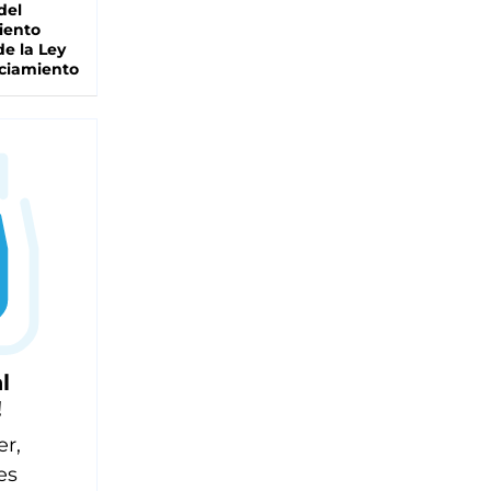
del
iento
de la Ley
ciamiento
l
!
er,
es