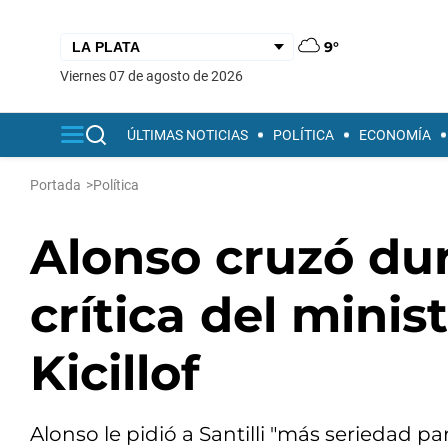
9°
viernes 07 de agosto de 2026
ÚLTIMAS NOTICIAS
POLÍTICA
ECONOMÍA
Portada
>
Política
Alonso cruzó duro
crítica del minis
Kicillof
Alonso le pidió a Santilli "más seriedad par