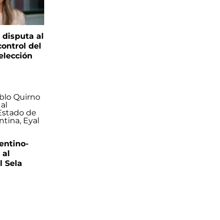
 disputa al
control del
elección
s
entino-
 al
 Sela