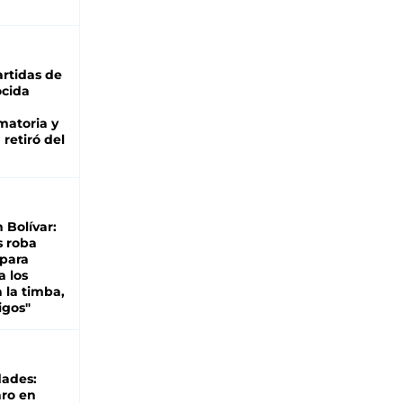
rtidas de
cida
matoria y
retiró del
n Bolívar:
s roba
 para
a los
 la timba,
igos"
dades:
ro en