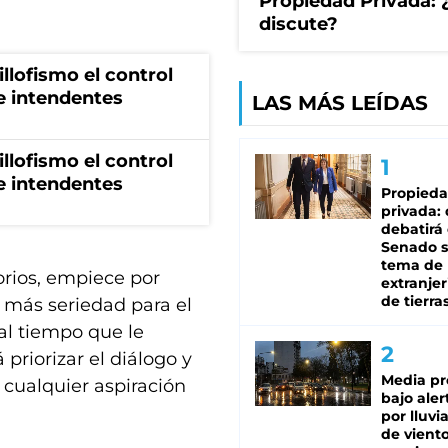
Propiedad Privada: 
discute?
illofismo el control
de intendentes
LAS MÁS LEÍDAS
illofismo el control
de intendentes
Propied
privada:
debatirá 
Senado s
tema de 
orios, empiece por
extranjer
de tierra
y más seriedad para el
 al tiempo que le
priorizar el diálogo y
Media pr
 cualquier aspiración
bajo aler
por lluvi
de viento