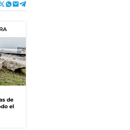
ORA
as de
odo el