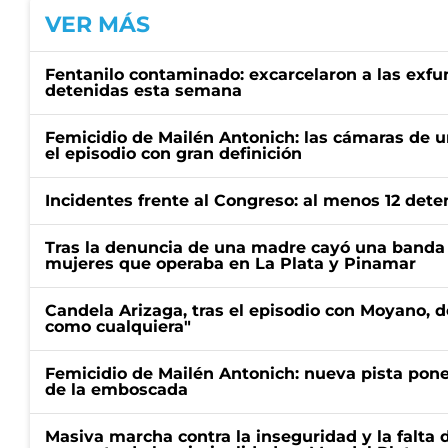
VER MÁS
Fentanilo contaminado: excarcelaron a las exf
detenidas esta semana
Femicidio de Mailén Antonich: las cámaras de u
el episodio con gran definición
Incidentes frente al Congreso: al menos 12 dete
Tras la denuncia de una madre cayó una banda 
mujeres que operaba en La Plata y Pinamar
Candela Arizaga, tras el episodio con Moyano, d
como cualquiera"
Femicidio de Mailén Antonich: nueva pista pone 
de la emboscada
Masiva marcha contra la inseguridad y la falta 