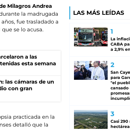
 de Milagros Andrea
LAS MÁS LEÍDAS
a durante la madrugada
3 años, fue trasladado a
l que se lo acusa.
La inflac
CABA pas
a 2,9% en
rcelaron a las
tenidas esta semana
San Caye
para Gar
h: las cámaras de un
"el puebl
cansado
dio con gran
promesa
incumpli
psia practicada en la
Casi 290 
enses detalló que la
hectárea