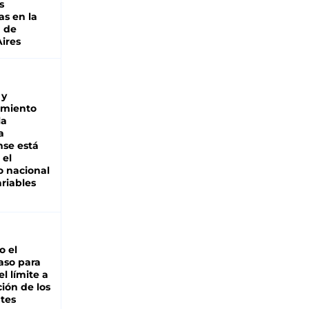
s
as en la
a de
ires
 y
miento
la
a
se está
 el
 nacional
riables
io el
aso para
el límite a
ción de los
tes