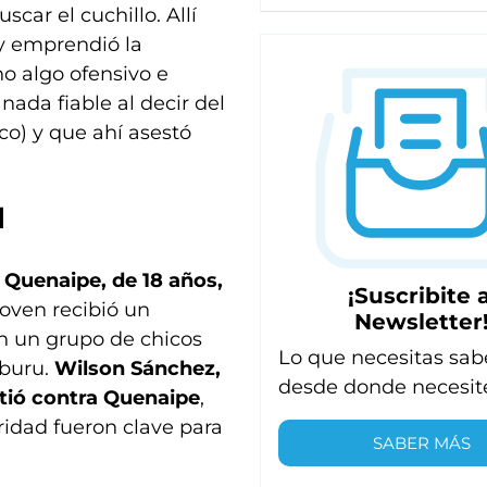
car el cuchillo. Allí
 y emprendió la
ho algo ofensivo e
nada fiable al decir del
Eco) y que ahí asestó
l
 Quenaipe, de 18 años,
¡Suscribite a
joven recibió un
Newsletter
n un grupo de chicos
Lo que necesitas sab
iburu.
Wilson Sánchez
,
desde donde necesit
etió contra Quenaipe
,
idad fueron clave para
SABER MÁS