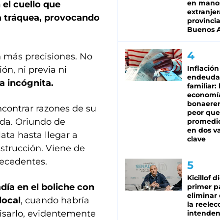
en mano
el cuello que
extranjer
la tráquea, provocando
provinci
Buenos A
n más precisiones. No
Inflación
ón, ni previa ni
endeuda
a incógnita.
familiar: 
economí
bonaeren
ncontrar razones de su
peor que
cida. Oriundo de
promedio
en dos va
ata hasta llegar a
clave
strucción. Viene de
tecedentes.
Kicillof d
día en el boliche con
primer p
eliminar 
local
, cuando habría
la reelec
isarlo, evidentemente
intenden