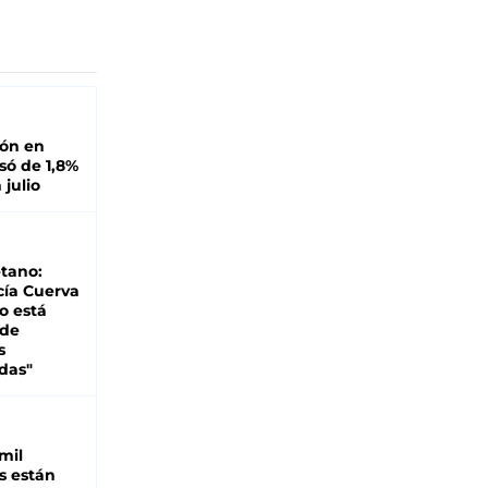
ión en
ó de 1,8%
 julio
tano:
cía Cuerva
o está
 de
s
das"
mil
s están