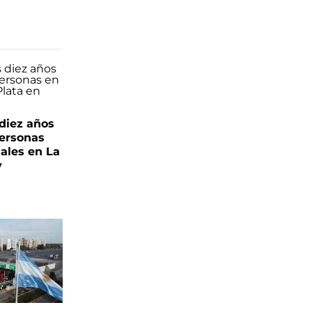
 diez años
personas
iales en La
y