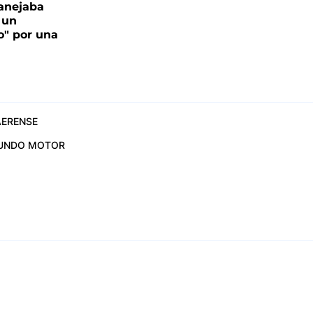
anejaba
 un
o" por una
ERENSE
UNDO MOTOR