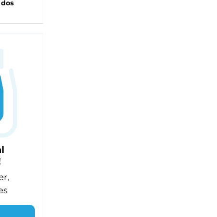
 dos
l
!
er,
es