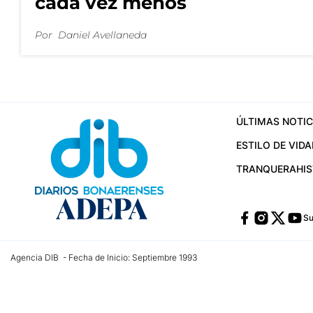
cada vez menos
Por
Daniel Avellaneda
ÚLTIMAS NOTIC
ESTILO DE VIDA
TRANQUERA
HI
Su
Agencia DIB - Fecha de Inicio: Septiembre 1993
Contactos:
publicidad@dib.com.ar
/
vpignaton@dib.com.ar
/
avisosdib@gmail
Dirección de las oficinas: Calle 48 Nº 726 Piso 4, La Plata; Provincia de Buen
Teléfono: +5492215022421 - Whatsapp: +5492215031783
Email:
administracion@dib.com.ar