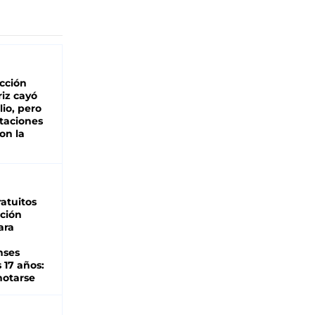
cción
iz cayó
lio, pero
rtaciones
on la
d
atuitos
ción
ara
nses
 17 años:
otarse