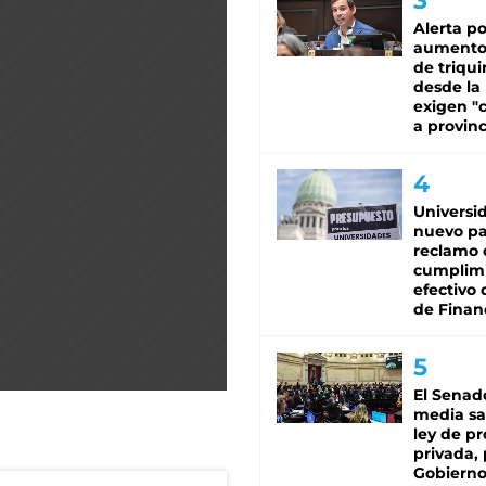
Alerta po
aumento
de triqui
desde la
exigen "c
a provinc
Universi
nuevo pa
reclamo 
cumplim
efectivo 
de Finan
El Senad
media sa
ley de p
privada, 
Gobierno