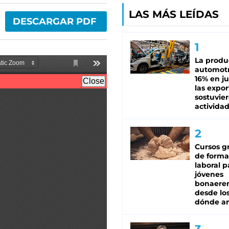
LAS MÁS LEÍDAS
DESCARGAR PDF
La produ
automotr
16% en ju
las expo
sostuvier
activida
Cursos gr
de forma
laboral p
jóvenes
bonaere
desde los
dónde an