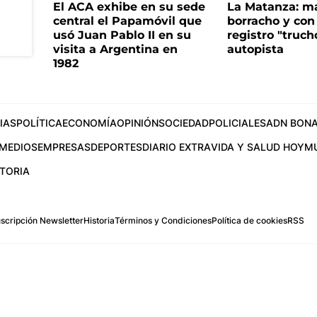
El ACA exhibe en su sede
La Matanza: m
central el Papamóvil que
borracho y con
usó Juan Pablo II en su
registro "truch
visita a Argentina en
autopista
1982
IAS
POLÍTICA
ECONOMÍA
OPINIÓN
SOCIEDAD
POLICIALES
ADN BONA
MEDIOS
EMPRESAS
DEPORTES
DIARIO EXTRA
VIDA Y SALUD HOY
M
STORIA
scripción Newsletter
Historia
Términos y Condiciones
Política de cookies
RSS
.com
os Aires, Argentina