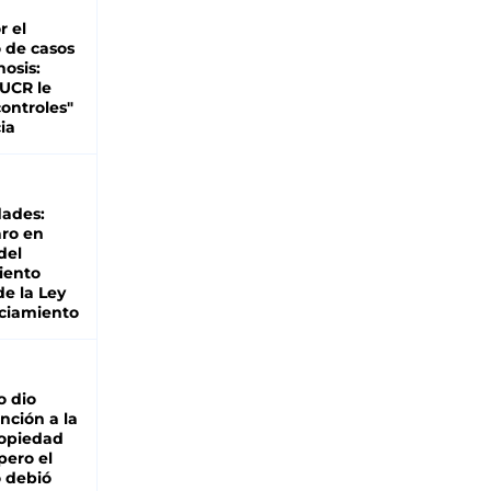
r el
 de casos
nosis:
 UCR le
ontroles"
ia
dades:
ro en
del
iento
de la Ley
ciamiento
o dio
nción a la
ropiedad
pero el
 debió