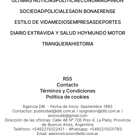
ÚLTIMAS NOTICIAS
POLÍTICA
ECONOMÍA
OPINIÓN
SOCIEDAD
POLICIALES
ADN BONAERENSE
ESTILO DE VIDA
MEDIOS
EMPRESAS
DEPORTES
DIARIO EXTRA
VIDA Y SALUD HOY
MUNDO MOTOR
TRANQUERA
HISTORIA
RSS
Contacto
Términos y Condiciones
Política de cookies
Agencia DIB - Fecha de Inicio: Septiembre 1993
Contactos:
publicidad@dib.com.ar
/
vpignaton@dib.com.ar
/
avisosdib@gmail.com
Dirección de las oficinas: Calle 48 Nº 726 Piso 4, La Plata; Provincia
de Buenos Aires, Argentina
Teléfono: +5492215022421 - Whatsapp: +5492215031783
Email:
administracion@dib.com.ar