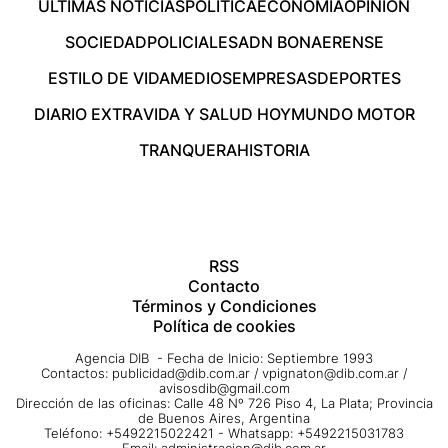
ÚLTIMAS NOTICIAS
POLÍTICA
ECONOMÍA
OPINIÓN
SOCIEDAD
POLICIALES
ADN BONAERENSE
ESTILO DE VIDA
MEDIOS
EMPRESAS
DEPORTES
DIARIO EXTRA
VIDA Y SALUD HOY
MUNDO MOTOR
TRANQUERA
HISTORIA
RSS
Contacto
Términos y Condiciones
Política de cookies
Agencia DIB - Fecha de Inicio: Septiembre 1993
Contactos:
publicidad@dib.com.ar
/
vpignaton@dib.com.ar
/
avisosdib@gmail.com
Dirección de las oficinas: Calle 48 Nº 726 Piso 4, La Plata; Provincia
de Buenos Aires, Argentina
Teléfono: +5492215022421 - Whatsapp: +5492215031783