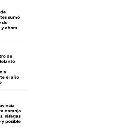
 de
ntes sumó
e de
 y ahora
tro de
adelantó
o a
te el año
e
ovincia
ta naranja
as, ráfagas
 y posible