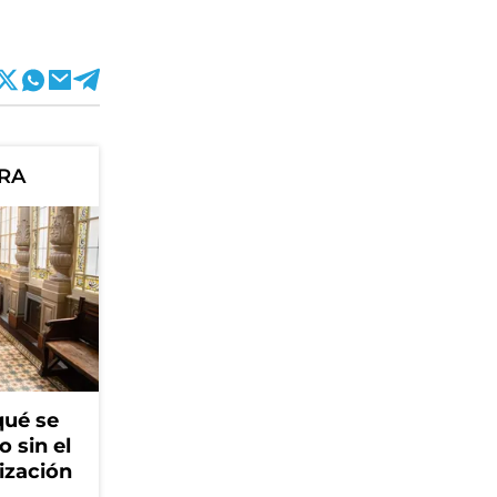
ORA
qué se
o sin el
ización