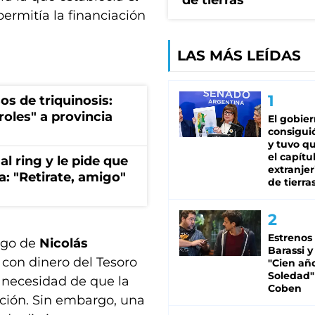
de tierras
permitía la financiación
LAS MÁS LEÍDAS
os de triquinosis:
roles" a provincia
El gobie
consiguió
y tuvo qu
el capítu
al ring y le pide que
extranjer
a: "Retirate, amigo"
de tierra
Estrenos
argo de
Nicolás
Barassi y
 con dinero del Tesoro
"Cien añ
Soledad"
n necesidad de que la
Coben
ación. Sin embargo, una