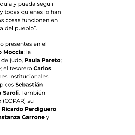
quía y pueda seguir
 y todas quienes lo han
as cosas funcionen en
sa del pueblo”.
o presentes en el
o Moccia
; la
de judo,
Paula Pareto
;
e
; el tesorero
Carlos
nes Institucionales
mpicos
Sebastián
 Saroli
. También
no (COPAR) su
o
Ricardo Perdiguero
,
nstanza Garrone
y