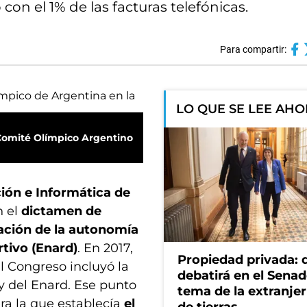
con el 1% de las facturas telefónicas.
Para compartir:
LO QUE SE LEE AH
Comité Olímpico Argentino
ón e Informática de
n el
dictamen de
ación de la autonomía
tivo (Enard)
. En 2017,
Propiedad privada: 
al Congreso incluyó la
debatirá en el Senad
ey del Enard. Ese punto
tema de la extranjer
ra la que establecía
el