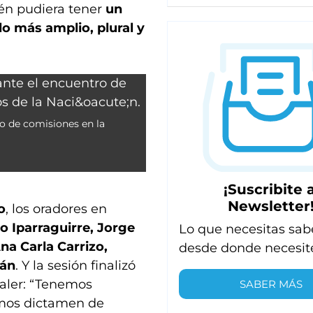
ién pudiera tener
un
o más amplio, plural y
ro de comisiones en la
¡Suscribite a
Newsletter
o
, los oradores en
o Iparraguirre, Jorge
Lo que necesitas sab
na Carla Carrizo,
desde donde necesit
rán
. Y la sesión finalizó
taler: “Tenemos
SABER MÁS
mos dictamen de