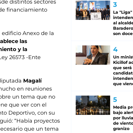
sde distintos sectores
 de financiamiento
La "Liga"
intende
al alcald
Baradero
 edificio Anexo de la
son doce
ablece las
iento y la
 Ley 26573 -Ente
Un minis
Kicillof 
que será
candidat
intenden
 diputada
Magalí
que vien
 mucho en reuniones
 sobre un tema que no
ene que ver con el
Media pr
to Deportivo, con su
bajo aler
por lluvi
iguió: “Había proyectos
de viento
 necesario que un tema
granizo