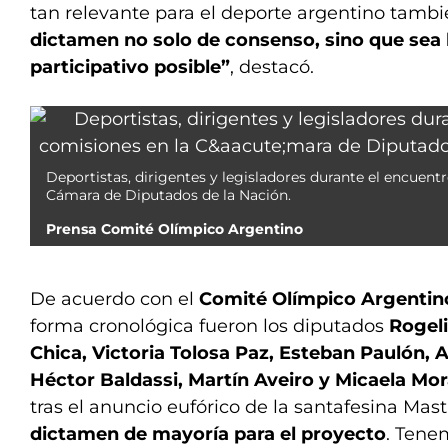
tan relevante para el deporte argentino tamb
dictamen no solo de consenso, sino que sea l
participativo posible”
, destacó.
Deportistas, dirigentes y legisladores durante el encuent
Cámara de Diputados de la Nación.
Prensa Comité Olímpico Argentino
De acuerdo con el
Comité Olímpico Argentin
forma cronológica fueron los diputados
Rogeli
Chica, Victoria Tolosa Paz, Esteban Paulón, A
Héctor Baldassi, Martín Aveiro y Micaela Mo
tras el anuncio eufórico de la santafesina Mas
dictamen de mayoría para el proyecto
. Tene