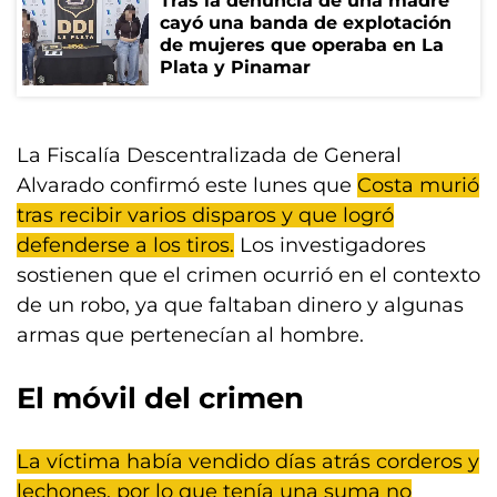
Tras la denuncia de una madre
cayó una banda de explotación
de mujeres que operaba en La
Plata y Pinamar
La Fiscalía Descentralizada de General
Alvarado confirmó este lunes que
Costa murió
tras recibir varios disparos y que logró
defenderse a los tiros.
Los investigadores
sostienen que el crimen ocurrió en el contexto
de un robo, ya que faltaban dinero y algunas
armas que pertenecían al hombre.
El móvil del crimen
La víctima había vendido días atrás corderos y
lechones, por lo que tenía una suma no