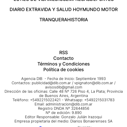
DIARIO EXTRA
VIDA Y SALUD HOY
MUNDO MOTOR
TRANQUERA
HISTORIA
RSS
Contacto
Términos y Condiciones
Política de cookies
Agencia DIB - Fecha de Inicio: Septiembre 1993
Contactos:
publicidad@dib.com.ar
/
vpignaton@dib.com.ar
/
avisosdib@gmail.com
Dirección de las oficinas: Calle 48 Nº 726 Piso 4, La Plata; Provincia
de Buenos Aires, Argentina
Teléfono: +5492215022421 - Whatsapp: +5492215031783
Email:
administracion@dib.com.ar
Registro DNDA Nº 32644856
Nº de edición: 9.890
Editor Responsable: Gonzalo Julián Irazoqui
Empresa propietaria del medio: Diarios Bonaerenses SA