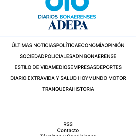
ÚLTIMAS NOTICIAS
POLÍTICA
ECONOMÍA
OPINIÓN
SOCIEDAD
POLICIALES
ADN BONAERENSE
ESTILO DE VIDA
MEDIOS
EMPRESAS
DEPORTES
DIARIO EXTRA
VIDA Y SALUD HOY
MUNDO MOTOR
TRANQUERA
HISTORIA
RSS
Contacto