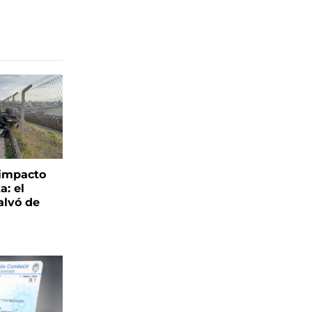
 impacto
a: el
alvó de