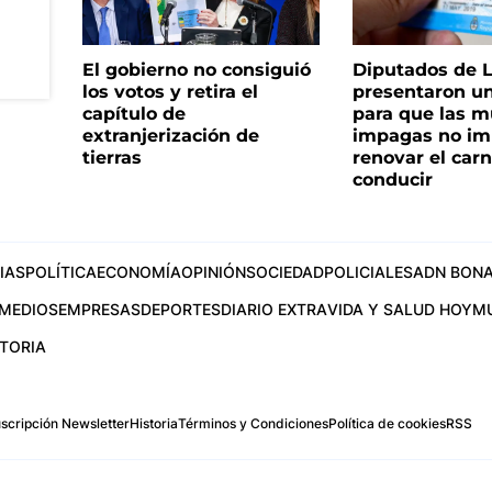
El gobierno no consiguió
Diputados de 
los votos y retira el
presentaron u
capítulo de
para que las m
extranjerización de
impagas no im
tierras
renovar el car
conducir
IAS
POLÍTICA
ECONOMÍA
OPINIÓN
SOCIEDAD
POLICIALES
ADN BONA
MEDIOS
EMPRESAS
DEPORTES
DIARIO EXTRA
VIDA Y SALUD HOY
M
STORIA
scripción Newsletter
Historia
Términos y Condiciones
Política de cookies
RSS