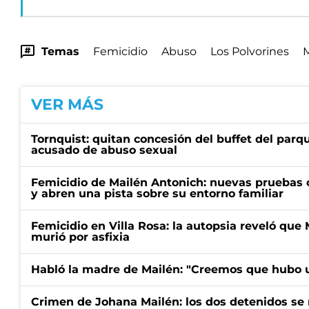
Temas
Femicidio
Abuso
Los Polvorines
M
VER MÁS
Tornquist: quitan concesión del buffet del parq
acusado de abuso sexual
Femicidio de Mailén Antonich: nuevas pruebas 
y abren una pista sobre su entorno familiar
Femicidio en Villa Rosa: la autopsia reveló que
murió por asfixia
Habló la madre de Mailén: "Creemos que hubo u
Crimen de Johana Mailén: los dos detenidos se 