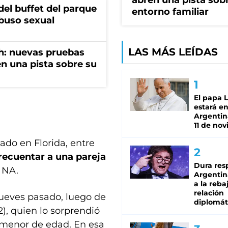
abren una pista sob
del buffet del parque
entorno familiar
abuso sexual
LAS MÁS LEÍDAS
h: nuevas pruebas
n una pista sobre su
El papa 
estará en
Argentina
11 de no
ado en Florida, entre
recuentar a una pareja
Dura res
r NA.
Argentina
a la reba
relación
ueves pasado, luego de
diplomát
2), quien lo sorprendió
 menor de edad. En esa