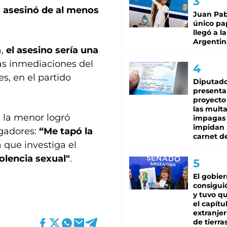
a asesinó de al menos
Juan Pabl
único pa
llegó a la
Argentin
a,
el asesino sería una
las inmediaciones del
s, en el partido
Diputado
presenta
proyecto
las mult
 la menor logró
impagas
impidan 
igadores:
“Me tapó la
carnet d
a que investiga el
olencia sexual"
.
El gobie
consiguió
y tuvo qu
el capítu
extranjer
de tierra