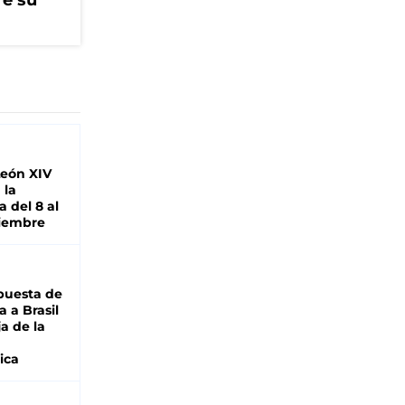
re su
León XIV
 la
 del 8 al
viembre
puesta de
 a Brasil
ja de la
ica