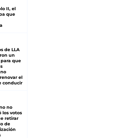
o II, el
pa que
a
s de LLA
ron un
 para que
as
 no
renovar el
e conducir
rno no
 los votos
e retirar
lo de
ización
s