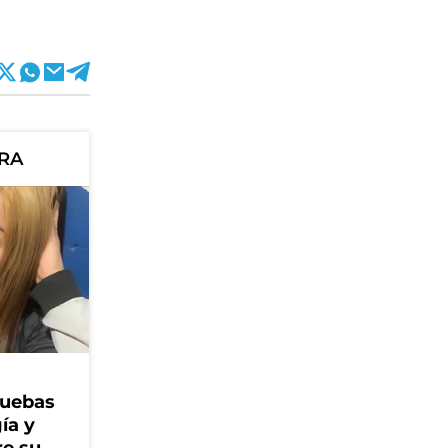
ORA
ruebas
ía y