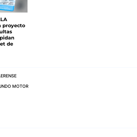
LLA
n proyecto
ultas
pidan
net de
ERENSE
UNDO MOTOR