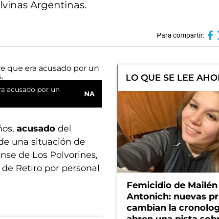
lvinas Argentinas.
Para compartir:
LO QUE SE LEE AH
ra acusado por un
NA
ños,
acusado
del
de una situación de
nse de Los Polvorines,
 de Retiro por personal
Femicidio de Mailén
Antonich: nuevas p
cambian la cronolog