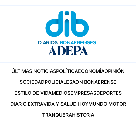
ÚLTIMAS NOTICIAS
POLÍTICA
ECONOMÍA
OPINIÓN
SOCIEDAD
POLICIALES
ADN BONAERENSE
ESTILO DE VIDA
MEDIOS
EMPRESAS
DEPORTES
DIARIO EXTRA
VIDA Y SALUD HOY
MUNDO MOTOR
TRANQUERA
HISTORIA