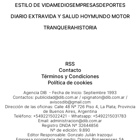
ESTILO DE VIDA
MEDIOS
EMPRESAS
DEPORTES
DIARIO EXTRA
VIDA Y SALUD HOY
MUNDO MOTOR
TRANQUERA
HISTORIA
RSS
Contacto
Términos y Condiciones
Política de cookies
Agencia DIB - Fecha de Inicio: Septiembre 1993
Contactos:
publicidad@dib.com.ar
/
vpignaton@dib.com.ar
/
avisosdib@gmail.com
Dirección de las oficinas: Calle 48 Nº 726 Piso 4, La Plata; Provincia
de Buenos Aires, Argentina
Teléfono: +5492215022421 - Whatsapp: +5492215031783
Email:
administracion@dib.com.ar
Registro DNDA Nº 32644856
Nº de edición: 9.890
Editor Responsable: Gonzalo Julián Irazoqui
Empresa propietaria del medio: Diarios Bonaerenses SA