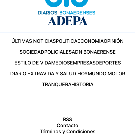
ÚLTIMAS NOTICIAS
POLÍTICA
ECONOMÍA
OPINIÓN
SOCIEDAD
POLICIALES
ADN BONAERENSE
ESTILO DE VIDA
MEDIOS
EMPRESAS
DEPORTES
DIARIO EXTRA
VIDA Y SALUD HOY
MUNDO MOTOR
TRANQUERA
HISTORIA
RSS
Contacto
Términos y Condiciones