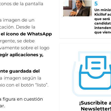
conos de la pantalla
Un minis
Kicillof 
que será
 la imagen de un
candidat
icación. Desde la
intenden
que vien
 el ícono de WhatsApp
rgente, se debe
uevamente sobre el logo
egir aplicaciones y,
nte guardada del
la imagen según la
o con el botón “listo”.
a figura en cuestión
¡Suscribite a
ar.
Newsletter