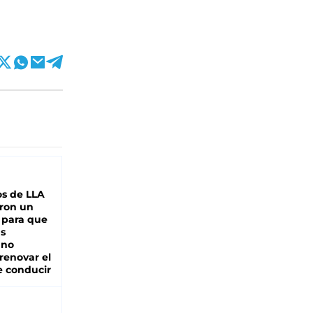
s de LLA
ron un
 para que
as
 no
renovar el
e conducir