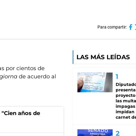
Para compartir:
LAS MÁS LEÍDAS
as por cientos de
giorna
de acuerdo al
Diputado
presenta
proyecto
las mult
impagas
impidan 
 "Cien años de
carnet d