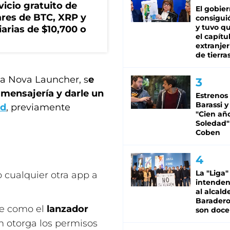
icio gratuito de
El gobie
lares de BTC, XRP y
consiguió
y tuvo qu
arias de $10,700 o
el capítu
extranjer
de tierra
da Nova Launcher, s
e
 mensajería y darle un
Estrenos
Barassi y
ad
, previamente
"Cien añ
Soledad"
Coben
La "Liga"
cualquier otra app a
intende
al alcald
Baradero
rse como el
lanzador
son doce
ón otorga los permisos