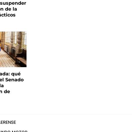
s suspender
n de la
ácticos
ada: qué
 el Senado
la
ón de
ERENSE