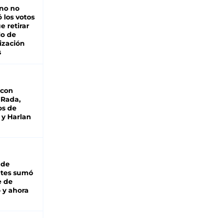
rno no
 los votos
e retirar
lo de
ización
s
 con
 Rada,
os de
 y Harlan
 de
ntes sumó
e de
 y ahora