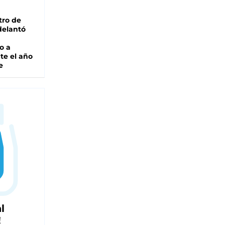
tro de
adelantó
o a
te el año
e
l
!