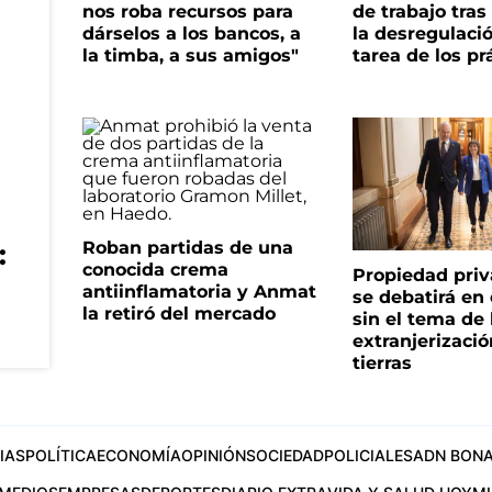
nos roba recursos para
de trabajo tra
dárselos a los bancos, a
la desregulació
la timba, a sus amigos"
tarea de los pr
Roban partidas de una
:
conocida crema
Propiedad priv
antiinflamatoria y Anmat
se debatirá en
la retiró del mercado
sin el tema de 
extranjerizaci
tierras
IAS
POLÍTICA
ECONOMÍA
OPINIÓN
SOCIEDAD
POLICIALES
ADN BONA