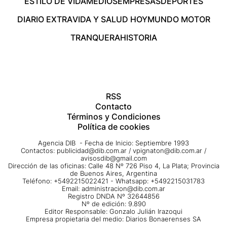
ESTILO DE VIDA
MEDIOS
EMPRESAS
DEPORTES
DIARIO EXTRA
VIDA Y SALUD HOY
MUNDO MOTOR
TRANQUERA
HISTORIA
RSS
Contacto
Términos y Condiciones
Política de cookies
Agencia DIB - Fecha de Inicio: Septiembre 1993
Contactos:
publicidad@dib.com.ar
/
vpignaton@dib.com.ar
/
avisosdib@gmail.com
Dirección de las oficinas: Calle 48 Nº 726 Piso 4, La Plata; Provincia
de Buenos Aires, Argentina
Teléfono: +5492215022421 - Whatsapp: +5492215031783
Email:
administracion@dib.com.ar
Registro DNDA Nº 32644856
Nº de edición: 9.890
Editor Responsable: Gonzalo Julián Irazoqui
Empresa propietaria del medio: Diarios Bonaerenses SA